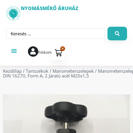
NYOMÁSMÉRŐ ÁRUHÁZ
0
Fiókom
Kezdőlap
/
Tartozékok
/
Manométerszelepek
/ Manométerszele
DIN 16270, Form A, 2 Járatú acél M20x1,5