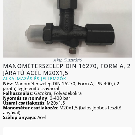
A kép illusztráció
MANOMÉTERSZELEP DIN 16270, FORM A, 2
JÁRATÚ ACÉL M20X1,5
ALKALMAZÁS ÉS JELLEMZŐK
Név
: Manométerszelep DIN 16270, Form A, PN 400
,
( 2
járatú) légtelenítő csavarral
Felhasználás
: Gázokra, Folyadékokra
Nyomás tartomány
: 0-400 bar
Üzemi csatlakozás
: M20x1,5
Manométer csatlakozás
: M20x1,5 (balos jobbos feszítő
anyával)
Szelep
anyaga
: Acél