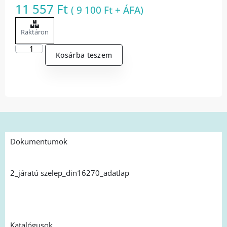
11 557
Ft
(
9 100
Ft
+ ÁFA)
Raktáron
Kosárba teszem
Dokumentumok
2_járatú szelep_din16270_adatlap
Katalógusok