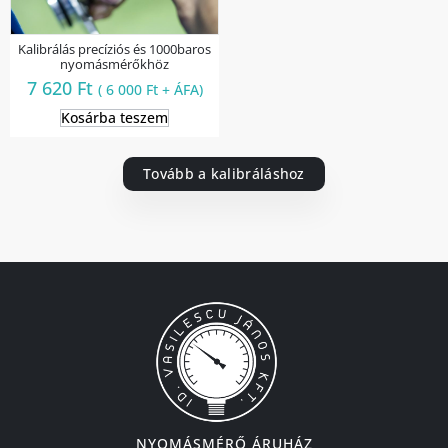
Kalibrálás precíziós és 1000baros
nyomásmérőkhöz
7 620
Ft
(
6 000
Ft
+ ÁFA)
Kosárba teszem
Tovább a kalibráláshoz
NYOMÁSMÉRŐ ÁRUHÁZ