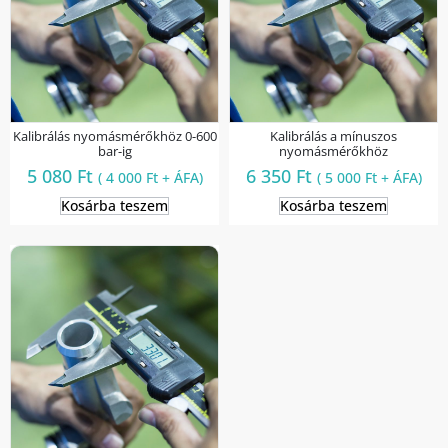
Kalibrálás nyomásmérőkhöz 0-600
Kalibrálás a mínuszos
bar-ig
nyomásmérőkhöz
5 080
Ft
6 350
Ft
(
4 000
Ft
+ ÁFA)
(
5 000
Ft
+ ÁFA)
Kosárba teszem
Kosárba teszem