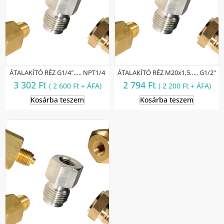
ÁTALAKÍTÓ RÉZ G1/4″….. NPT1/4
ÁTALAKÍTÓ RÉZ M20x1,5….. G1/2″
3 302
Ft
2 794
Ft
(
2 600
Ft
+ ÁFA)
(
2 200
Ft
+ ÁFA)
Kosárba teszem
Kosárba teszem