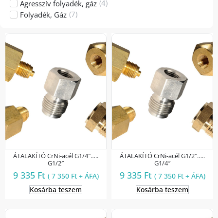
(
4
)
Agresszív folyadék, gáz
(
7
)
Folyadék, Gáz
ÁTALAKÍTÓ CrNi-acél G1/4″…..
ÁTALAKÍTÓ CrNi-acél G1/2″…..
G1/2″
G1/4″
9 335
Ft
9 335
Ft
(
7 350
Ft
+ ÁFA)
(
7 350
Ft
+ ÁFA)
Kosárba teszem
Kosárba teszem