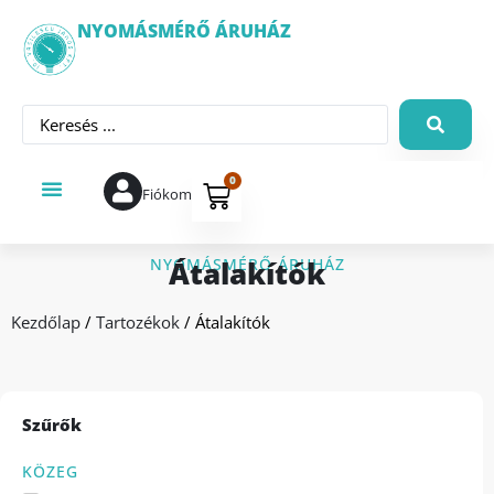
NYOMÁSMÉRŐ ÁRUHÁZ
0
Fiókom
Átalakítók
NYOMÁSMÉRŐ ÁRUHÁZ
Kezdőlap
/
Tartozékok
/ Átalakítók
Szűrők
KÖZEG