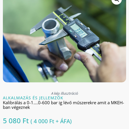
A kép illusztráció
ALKALMAZÁS ÉS JELLEMZŐK
Kalibrálás a 0-1….0-600 bar ig lévő műszerekre amit a MKEH-
ban végeznek
5 080
Ft
(
4 000
Ft
+ ÁFA)