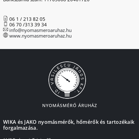
06 1 / 213 82 05
06 70 /313 39 34
info@nyomasmeroaruhaz.hu
www.nyomasmeroaruhaz.hu
NYOMÁSMÉRŐ ÁRUHÁZ
WIKA és JAKO nyomásmérők, hőmérők és tartozékaik
forgalmazása.