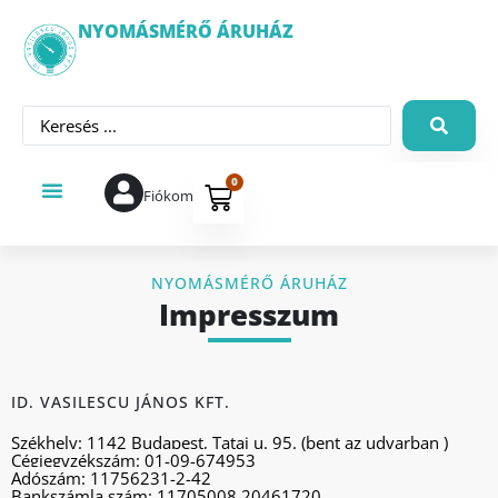
NYOMÁSMÉRŐ ÁRUHÁZ
0
Fiókom
NYOMÁSMÉRŐ ÁRUHÁZ
Impresszum
ID. VASILESCU JÁNOS KFT.
Székhely: 1142 Budapest, Tatai u. 95. (bent az udvarban )
Cégjegyzékszám: 01-09-674953
Adószám: 11756231-2-42
Bankszámla szám: 11705008 20461720