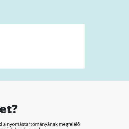
et?
a ki a nyomástartományának megfelelő