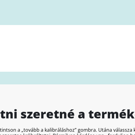
atni szeretné a termék
ttintson a „tovább a kalibráláshoz” gombra. Utána válassz