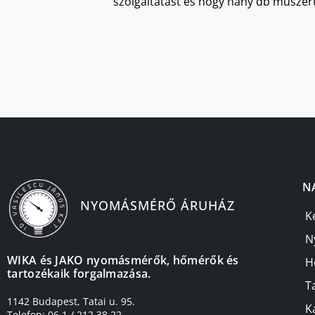
szolgáltatást és hogy hány db műszert
N
NYOMÁSMÉRŐ ÁRUHÁZ
K
N
WIKA és JAKO nyomásmérők, hőmérők és
H
tartozékaik forgalmazása.
T
1142 Budapest, Tatai u. 95.
K
Telefon: 06 1 / 212 38 22