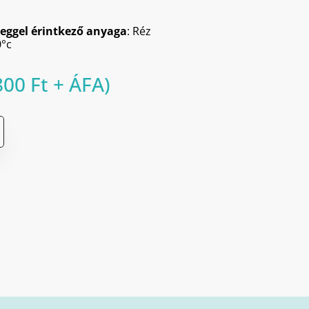
eggel érintkező anyaga
: Réz
°c
800
Ft
+ ÁFA)