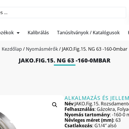
ozékok
Kalibrálás
Tanúsítványok / Katalógusok
Kezdőlap
/
Nyomásmérők
/ JAKO.Fig.15. NG 63 -160-0mbar
JAKO.FIG.15. NG 63 -160-0MBAR
ALKALMAZÁS ÉS JELLE
Név
:JAKO.Fig.15. Rozsdament
Felhasználás
: Gázokra, Foly
Nyomás tartomány
: -160-0
Névleges méret (mm)
: 63
Csatlakozás
: G1/4″ alsó