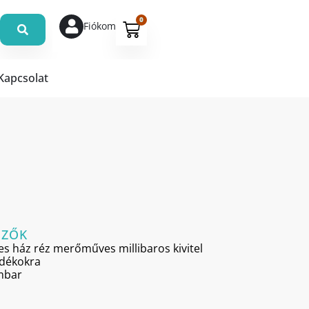
0
Fiókom
Kapcsolat
MZŐK
es ház réz merőműves millibaros kivitel
adékokra
 mbar