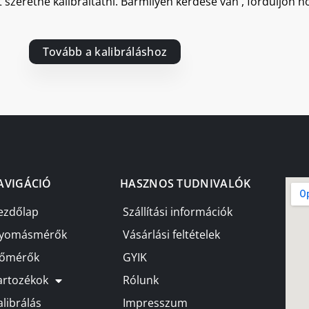
 szeretne kalibráltatni. Bármilyen kérdése van , forduljon 
Tovább a kalibráláshoz
AVIGÁCIÓ
HASZNOS TUDNIVALÓK
ezdőlap
Szállítási információk
yomásmérők
Vásárlási feltételek
őmérők
GYIK
artozékok
Rólunk
alibrálás
Impresszum