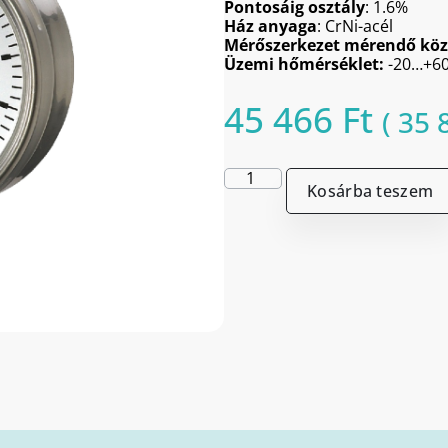
Pontosáig osztály
: 1.6%
Ház anyaga
: CrNi-acél
Mérőszerkezet mérendő köz
Üzemi hőmérséklet:
-20…+60
45 466
Ft
(
35 
Kosárba teszem