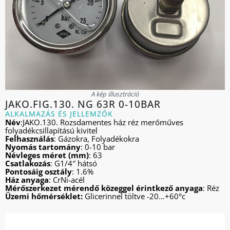
A kép illusztráció
JAKO.FIG.130. NG 63R 0-10BAR
ALKALMAZÁS ÉS JELLEMZŐK
Név
:JAKO.130. Rozsdamentes ház réz merőműves
folyadékcsillapítású kivitel
Felhasználás
: Gázokra, Folyadékokra
Nyomás tartomány
: 0-10 bar
Névleges méret (mm)
: 63
Csatlakozás
: G1/4″ hátsó
Pontosáig osztály
: 1.6%
Ház anyaga
: CrNi-acél
Mérőszerkezet mérendő közeggel érintkező anyaga
: Réz
Üzemi hőmérséklet:
Glicerinnel töltve -20…+60°c