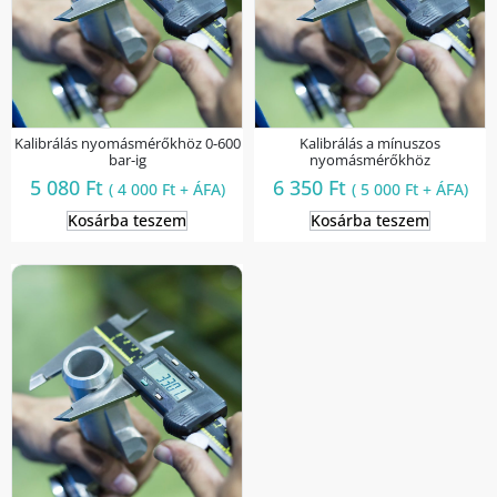
Kalibrálás nyomásmérőkhöz 0-600
Kalibrálás a mínuszos
bar-ig
nyomásmérőkhöz
5 080
Ft
6 350
Ft
(
4 000
Ft
+ ÁFA)
(
5 000
Ft
+ ÁFA)
Kosárba teszem
Kosárba teszem