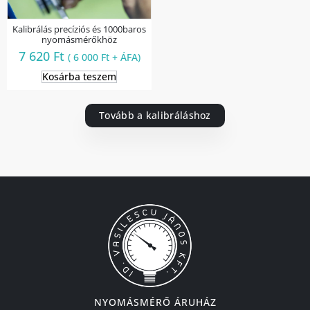
Kalibrálás precíziós és 1000baros
nyomásmérőkhöz
7 620
Ft
(
6 000
Ft
+ ÁFA)
Kosárba teszem
Tovább a kalibráláshoz
NYOMÁSMÉRŐ ÁRUHÁZ