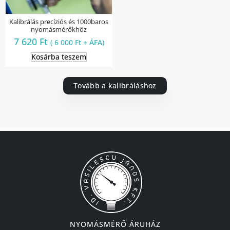
Kalibrálás precíziós és 1000baros
nyomásmérőkhöz
7 620
Ft
(
6 000
Ft
+ ÁFA)
Kosárba teszem
Tovább a kalibráláshoz
NYOMÁSMÉRŐ ÁRUHÁZ