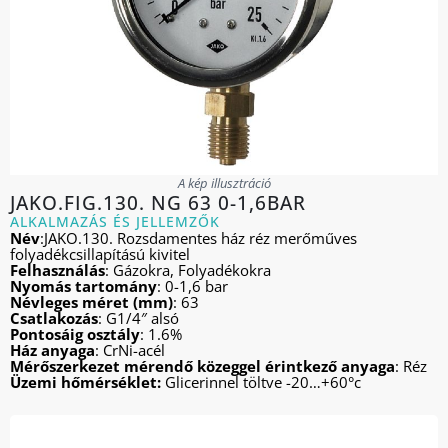
A kép illusztráció
JAKO.FIG.130. NG 63 0-1,6BAR
ALKALMAZÁS ÉS JELLEMZŐK
Név
:JAKO.130. Rozsdamentes ház réz merőműves
folyadékcsillapítású kivitel
Felhasználás
: Gázokra, Folyadékokra
Nyomás tartomány
: 0-1,6 bar
Névleges méret (mm)
: 63
Csatlakozás
: G1/4″ alsó
Pontosáig osztály
: 1.6%
Ház anyaga
: CrNi-acél
Mérőszerkezet mérendő közeggel érintkező anyaga
: Réz
Üzemi hőmérséklet:
Glicerinnel töltve -20…+60°c