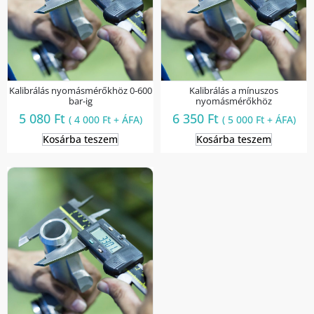
Kalibrálás nyomásmérőkhöz 0-600
Kalibrálás a mínuszos
bar-ig
nyomásmérőkhöz
5 080
Ft
6 350
Ft
(
4 000
Ft
+ ÁFA)
(
5 000
Ft
+ ÁFA)
Kosárba teszem
Kosárba teszem