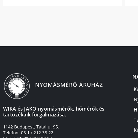
N
NYOMÁSMÉRŐ ÁRUHÁZ
K
N
WIKA és JAKO nyomásmérők, hőmérők és
H
tartozékaik forgalmazása.
T
1142 Budapest, Tatai u. 95.
K
Telefon: 06 1 / 212 38 22