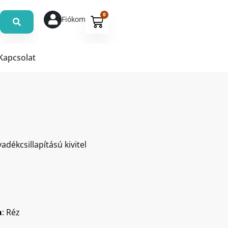
0
Fiókom
Kapcsolat
ékcsillapítású kivitel
a
: Réz