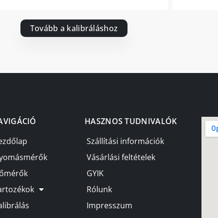
Tovább a kalibráláshoz
AVIGÁCIÓ
HASZNOS TUDNIVALÓK
ezdőlap
Szállítási információk
yomásmérők
Vásárlási feltételek
őmérők
GYIK
artozékok
Rólunk
alibrálás
Impresszum