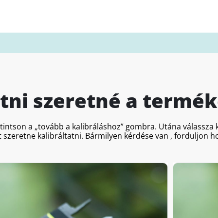
atni szeretné a termék
ttintson a „tovább a kalibráláshoz” gombra. Utána válassz
 szeretne kalibráltatni. Bármilyen kérdése van , forduljon 