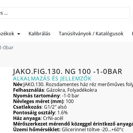
ozékok
Kalibrálás
Tanúsítványok / Katalógusok
-1-0bar
JAKO.FIG.130. NG 100 -1-0BAR
ALKALMAZÁS ÉS JELLEMZŐK
Név
:JAKO.130. Rozsdamentes ház réz merőműves folyad
Felhasználás
: Gázokra, Folyadékokra
Nyomás tartomány
: -1-0 bar
Névleges méret (mm)
: 100
Csatlakozás
: G1/2″ alsó
Pontosáig osztály
: 1.6%
Ház anyaga
: CrNi-acél
Mérőszerkezet mérendő közeggel érintkező anyag
Üzemi hőmérséklet:
Glicerinnel töltve -20…+60°c