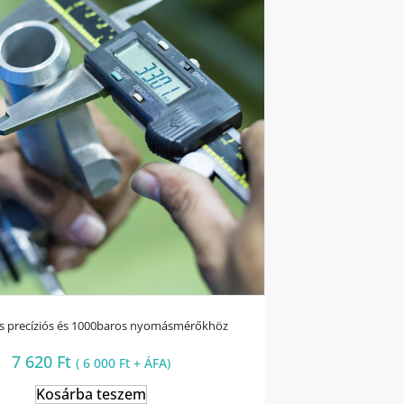
ás precíziós és 1000baros nyomásmérőkhöz
7 620
Ft
(
6 000
Ft
+ ÁFA)
Kosárba teszem