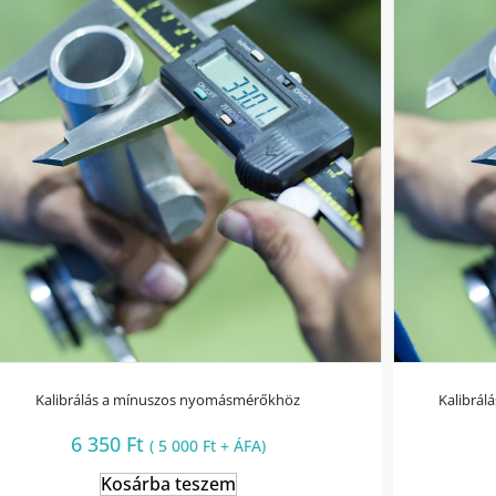
Kalibrálás a mínuszos nyomásmérőkhöz
Kalibrál
6 350
Ft
(
5 000
Ft
+ ÁFA)
Kosárba teszem