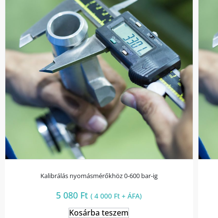
Kalibrálás nyomásmérőkhöz 0-600 bar-ig
5 080
Ft
(
4 000
Ft
+ ÁFA)
Kosárba teszem