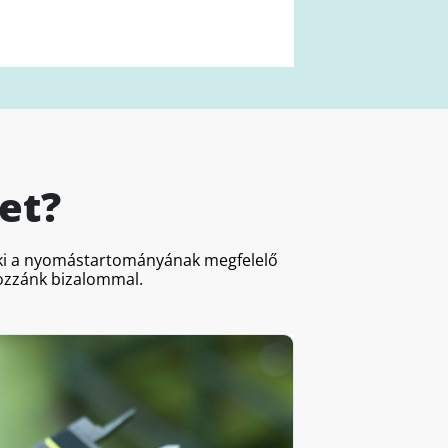
et?
a ki a nyomástartományának megfelelő
hozzánk bizalommal.