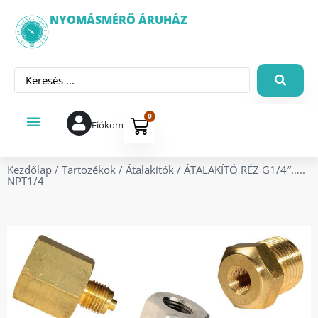
NYOMÁSMÉRŐ ÁRUHÁZ
0
Fiókom
Kezdőlap
/
Tartozékok
/
Átalakítók
/ ÁTALAKÍTÓ RÉZ G1/4″…..
NPT1/4