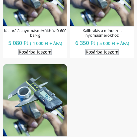
Kalibrálás nyomásmérőkhöz 0-600
Kalibrálás a mínuszos
bar-ig
nyomásmérőkhöz
5 080
Ft
6 350
Ft
(
4 000
Ft
+ ÁFA)
(
5 000
Ft
+ ÁFA)
Kosárba teszem
Kosárba teszem