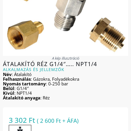
A kép illusztráció
ÁTALAKÍTÓ RÉZ G1/4″….. NPT1/4
ALKALMAZÁS ÉS JELLEMZŐK
Név
: Átalakító
Felhasználás
: Gázokra, Folyadékokra
Nyomás tartomány
: 0-250 bar
Belül
: G1/4″
Kívül
: NPT1/4
Átalakító
anyaga
: Réz
3 302
Ft
(
2 600
Ft
+ ÁFA)