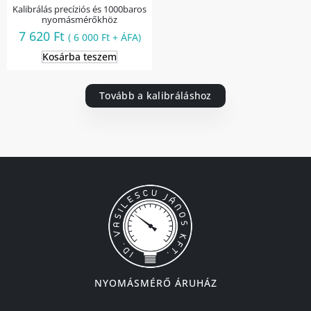
Kalibrálás precíziós és 1000baros
nyomásmérőkhöz
7 620
Ft
(
6 000
Ft
+ ÁFA)
Kosárba teszem
Tovább a kalibráláshoz
NYOMÁSMÉRŐ ÁRUHÁZ