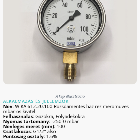
A kép illusztráció
ALKALMAZÁS ÉS JELLEMZŐK
Név
: WIKA 612.20.100 Rozsdamentes ház réz mérőműves
mbar-os kivitel
Felhasználás
: Gázokra, Folyadékokra
Nyomás tartomány
: -250-0 mbar
Névleges méret (mm)
: 100
Csatlakozás
: G1/2″ alsó
Pontosáig osztály
: 1.6%