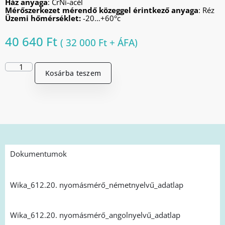
Ház anyaga
: CrNi-acél
Mérőszerkezet mérendő közeggel érintkező anyaga
: Réz
Üzemi hőmérséklet:
-20…+60°c
40 640
Ft
(
32 000
Ft
+ ÁFA)
Kosárba teszem
Dokumentumok
Wika_612.20. nyomásmérő_németnyelvű_adatlap
Wika_612.20. nyomásmérő_angolnyelvű_adatlap