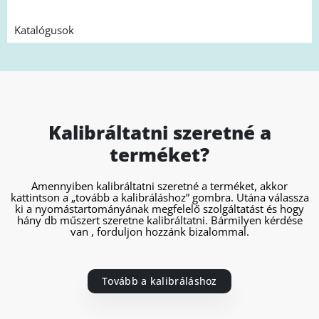
Katalógusok
Kalibráltatni szeretné a
terméket?
Amennyiben kalibráltatni szeretné a terméket, akkor
kattintson a „tovább a kalibráláshoz” gombra. Utána válassza
ki a nyomástartományának megfelelő szolgáltatást és hogy
hány db műszert szeretne kalibráltatni. Bármilyen kérdése
van , forduljon hozzánk bizalommal.
Tovább a kalibráláshoz