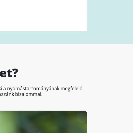
et?
a ki a nyomástartományának megfelelő
hozzánk bizalommal.