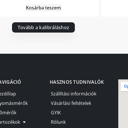
Kosárba teszem
Tovább a kalibráláshoz
AVIGÁCIÓ
HASZNOS TUDNIVALÓK
ezdőlap
Szállítási információk
yomásmérők
Vásárlási feltételek
őmérők
GYIK
artozékok
Rólunk