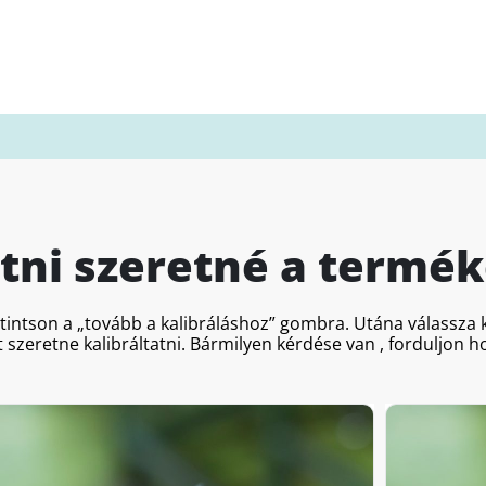
atni szeretné a termék
ttintson a „tovább a kalibráláshoz” gombra. Utána válassz
 szeretne kalibráltatni. Bármilyen kérdése van , forduljon 