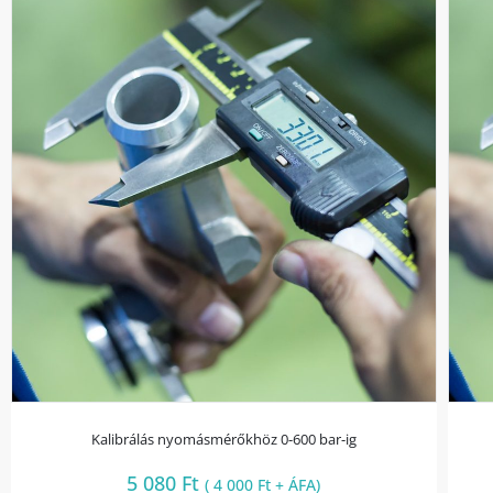
Kalibrálás nyomásmérőkhöz 0-600 bar-ig
5 080
Ft
(
4 000
Ft
+ ÁFA)