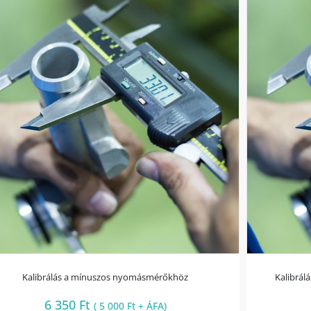
Kalibrálás a mínuszos nyomásmérőkhöz
Kalibrál
6 350
Ft
(
5 000
Ft
+ ÁFA)