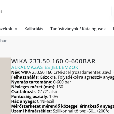
ozékok
Kalibrálás
Tanúsítványok / Katalógusok
0bar
WIKA 233.50.160 0-600BAR
ALKALMAZÁS ÉS JELLEMZŐK
Név
: WIKA 233.50.160 CrNi-acél (rozsdamentes ,saválló
Felhasználás
: Gázokra, Folyadékokra agresszív anya
Nyomás tartomány
: 0-600 bar
Névleges méret (mm)
: 160
Csatlakozás
: G1/2″ alsó
Pontosáig osztály
: 1.0%
Ház anyaga
: CrNi-acél
Mérőszerkezet mérendő közeggel érintkező anyag
Üzemi hőmérséklet:
Szilikonnal töltve: -50…+200°c