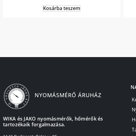
Kosárba teszem
N
NYOMÁSMÉRŐ ÁRUHÁZ
K
N
WIKA és JAKO nyomásmérők, hőmérők és
H
tartozékaik forgalmazása.
T