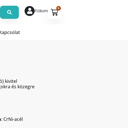
0
Fiókom
Kapcsolat
) kivitel
gokra és közegre
a
: CrNi-acél