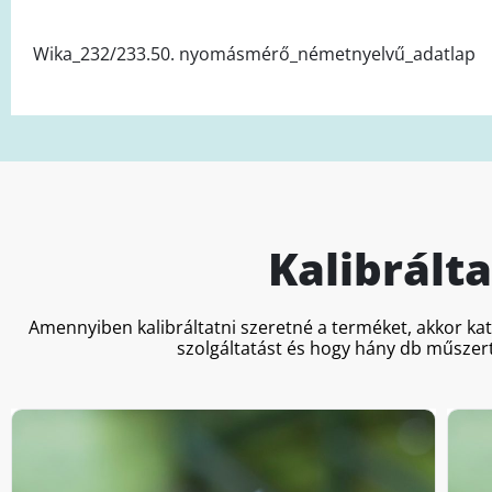
Wika_232/233.50. nyomásmérő_németnyelvű_adatlap
Kalibrált
Amennyiben kalibráltatni szeretné a terméket, akkor ka
szolgáltatást és hogy hány db műszert