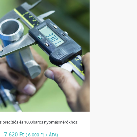
ás precíziós és 1000baros nyomásmérőkhöz
7 620
Ft
(
6 000
Ft
+ ÁFA)