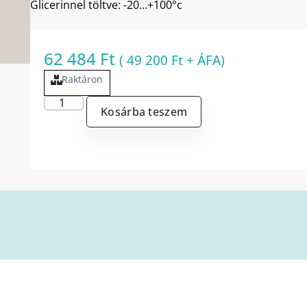
Glicerinnel töltve: -20…+100°c
62 484
Ft
(
49 200
Ft
+ ÁFA)
Raktáron
Kosárba teszem