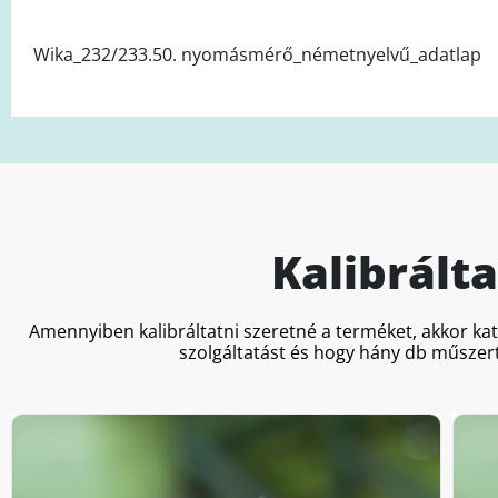
Wika_232/233.50. nyomásmérő_németnyelvű_adatlap
Kalibrált
Amennyiben kalibráltatni szeretné a terméket, akkor ka
szolgáltatást és hogy hány db műszert