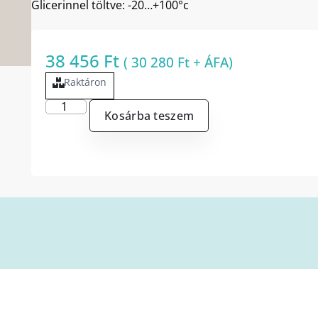
Glicerinnel töltve: -20…+100°c
38 456
Ft
(
30 280
Ft
+ ÁFA)
Raktáron
Kosárba teszem