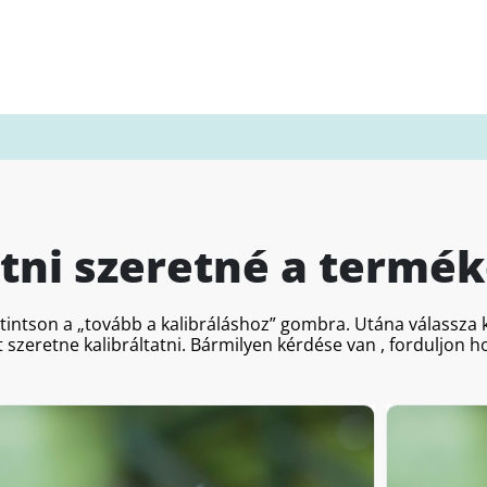
atni szeretné a termék
ttintson a „tovább a kalibráláshoz” gombra. Utána válassz
 szeretne kalibráltatni. Bármilyen kérdése van , forduljon 