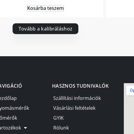
Kosárba teszem
Tovább a kalibráláshoz
AVIGÁCIÓ
HASZNOS TUDNIVALÓK
ezdőlap
Szállítási információk
yomásmérők
Vásárlási feltételek
őmérők
GYIK
artozékok
Rólunk