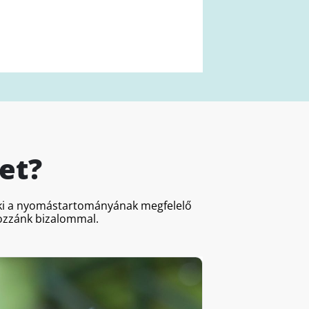
et?
a ki a nyomástartományának megfelelő
hozzánk bizalommal.