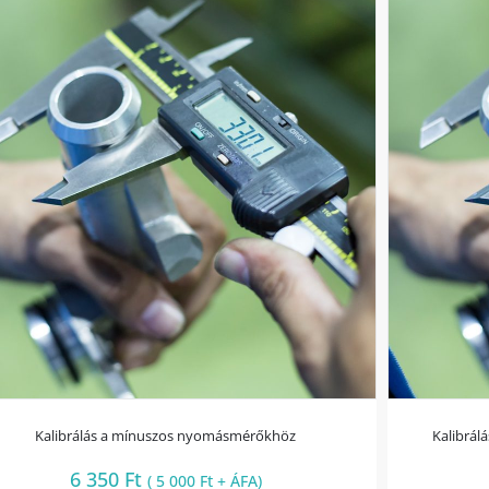
Kalibrálás a mínuszos nyomásmérőkhöz
Kalibrál
6 350
Ft
(
5 000
Ft
+ ÁFA)