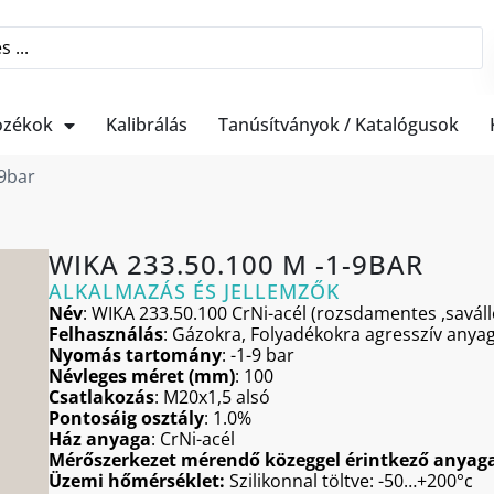
ozékok
Kalibrálás
Tanúsítványok / Katalógusok
-9bar
WIKA 233.50.100 M -1-9BAR
ALKALMAZÁS ÉS JELLEMZŐK
Név
: WIKA 233.50.100 CrNi-acél (rozsdamentes ,saválló
Felhasználás
: Gázokra, Folyadékokra agresszív anya
Nyomás tartomány
: -1-9 bar
Névleges méret (mm)
: 100
Csatlakozás
: M20x1,5 alsó
Pontosáig osztály
: 1.0%
Ház anyaga
: CrNi-acél
Mérőszerkezet mérendő közeggel érintkező anyag
Üzemi hőmérséklet:
Szilikonnal töltve: -50…+200°c