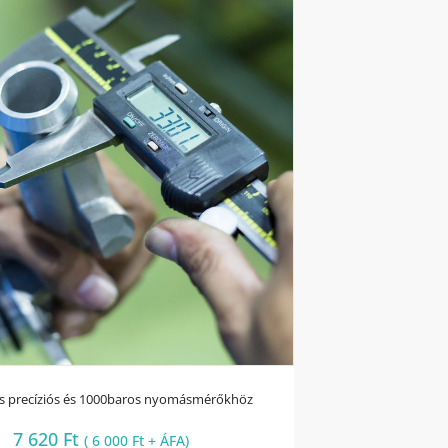
ás precíziós és 1000baros nyomásmérőkhöz
7 620
Ft
(
6 000
Ft
+ ÁFA)