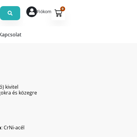
0
Fiókom
Kapcsolat
) kivitel
gokra és közegre
a
: CrNi-acél