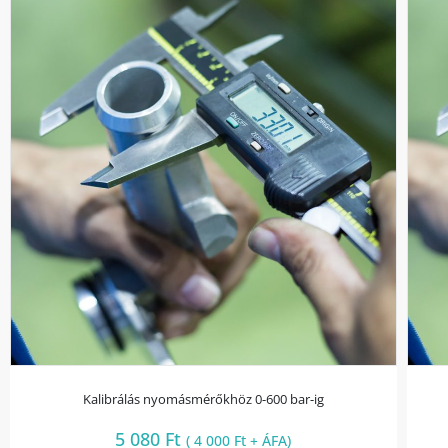
Kalibrálás nyomásmérőkhöz 0-600 bar-ig
5 080
Ft
(
4 000
Ft
+ ÁFA)