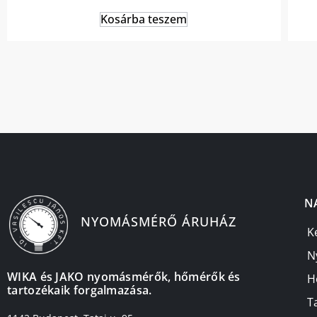
Kosárba teszem
N
NYOMÁSMÉRŐ ÁRUHÁZ
K
N
WIKA és JAKO nyomásmérők, hőmérők és
H
tartozékaik forgalmazása.
T