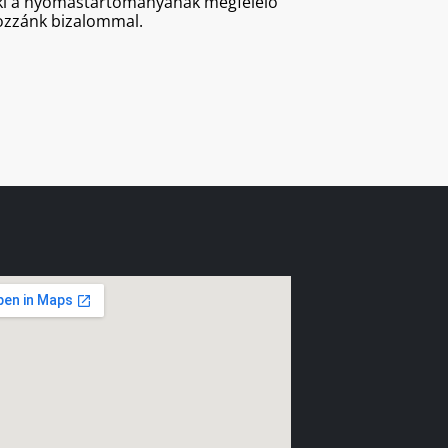
a ki a nyomástartományának megfelelő
hozzánk bizalommal.