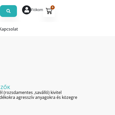
0
Fiókom
Kapcsolat
MZŐK
l (rozsdamentes ,saválló) kivitel
adékokra agresszív anyagokra és közegre