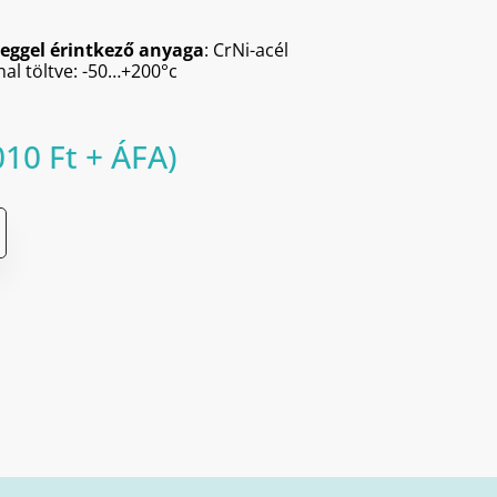
eggel érintkező anyaga
: CrNi-acél
nnal töltve: -50…+200°c
010
Ft
+ ÁFA)