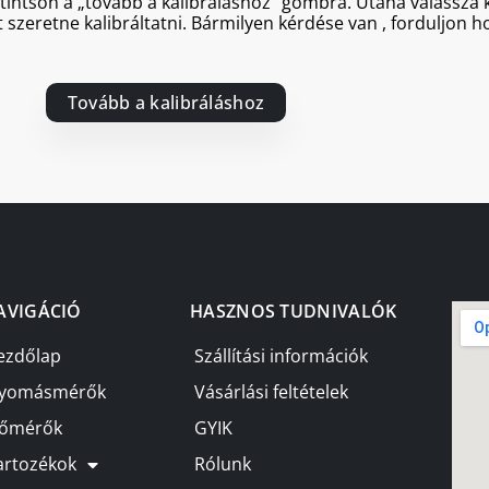
ttintson a „tovább a kalibráláshoz” gombra. Utána válassz
 szeretne kalibráltatni. Bármilyen kérdése van , forduljon 
Tovább a kalibráláshoz
AVIGÁCIÓ
HASZNOS TUDNIVALÓK
ezdőlap
Szállítási információk
yomásmérők
Vásárlási feltételek
őmérők
GYIK
artozékok
Rólunk