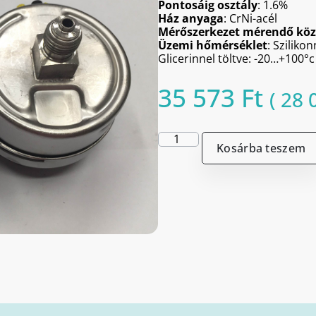
Pontosáig osztály
: 1.6%
Ház anyaga
: CrNi-acél
Mérőszerkezet mérendő köz
Üzemi hőmérséklet
: Sziliko
Glicerinnel töltve: -20…+100°c
35 573
Ft
(
28 
Kosárba teszem