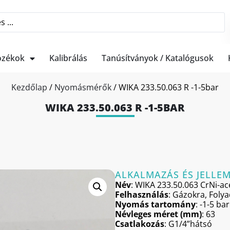
ozékok
Kalibrálás
Tanúsítványok / Katalógusok
Kezdőlap
/
Nyomásmérők
/ WIKA 233.50.063 R -1-5bar
WIKA 233.50.063 R -1-5BAR
ALKALMAZÁS ÉS JELLE
Név
: WIKA 233.50.063 CrNi-acé
Felhasználás
: Gázokra, Foly
Nyomás tartomány
: -1-5 bar
Névleges méret (mm)
: 63
Csatlakozás
: G1/4”hátsó