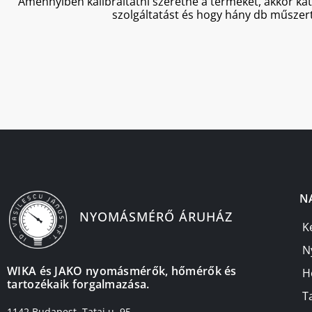
Amennyiben kalibráltatni szeretné a terméket, akkor ka
szolgáltatást és hogy hány db műszert
N
NYOMÁSMÉRŐ ÁRUHÁZ
K
N
WIKA és JAKO nyomásmérők, hőmérők és
H
tartozékaik forgalmazása.
T
1142 Budapest, Tatai u. 95.