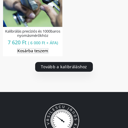
Kalibrálás precíziós és 1000baros
nyomásmérőkhöz
7 620
Ft
(
6 000
Ft
+ ÁFA)
Kosárba teszem
Tovább a kalibráláshoz