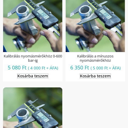
Kalibrálás nyomásmérőkhöz 0-600
Kalibrálás a mínuszos
bar-ig
nyomásmérőkhöz
5 080
Ft
6 350
Ft
(
4 000
Ft
+ ÁFA)
(
5 000
Ft
+ ÁFA)
Kosárba teszem
Kosárba teszem