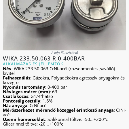
A kép illusztráció
WIKA 233.50.063 R 0-400BAR
ALKALMAZÁS ÉS JELLEMZŐK
Név
: WIKA 233.50.063 CrNi-acél (rozsdamentes ,saválló)
kivitel
Felhasználás
: Gázokra, Folyadékokra agresszív anyagokra és
közegre
Nyomás tartomány
: 0-400 bar
Névleges méret (mm)
: 63
Csatlakozás
: G1/4”hátsó
Pontosáig osztály
: 1.6%
Ház anyaga
: CrNi-acél
Mérőszerkezet mérendő közeggel érintkező anyaga
: CrNi-
acél
Üzemi hőmérséklet
: Szilikonnal töltve: -50…+200°c
Glicerinnel töltve: -20…+100°c