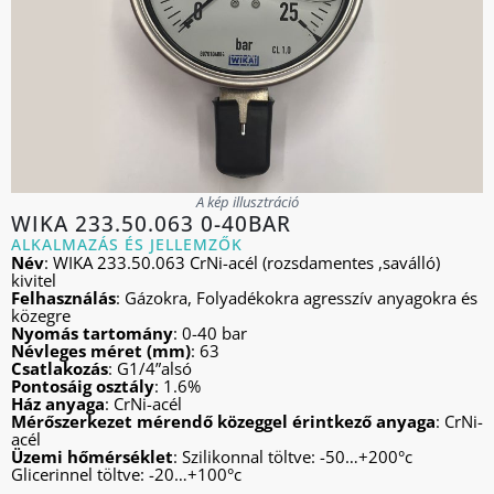
A kép illusztráció
WIKA 233.50.063 0-40BAR
ALKALMAZÁS ÉS JELLEMZŐK
Név
: WIKA 233.50.063 CrNi-acél (rozsdamentes ,saválló)
kivitel
Felhasználás
: Gázokra, Folyadékokra agresszív anyagokra és
közegre
Nyomás tartomány
: 0-40 bar
Névleges méret (mm)
: 63
Csatlakozás
: G1/4”alsó
Pontosáig osztály
: 1.6%
Ház anyaga
: CrNi-acél
Mérőszerkezet mérendő közeggel érintkező anyaga
: CrNi-
acél
Üzemi hőmérséklet
: Szilikonnal töltve: -50…+200°c
Glicerinnel töltve: -20…+100°c