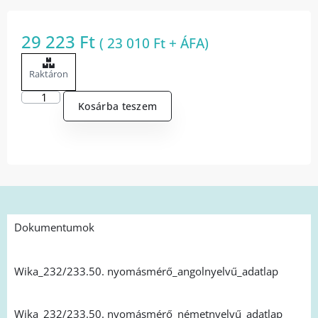
29 223
Ft
(
23 010
Ft
+ ÁFA)
Raktáron
Kosárba teszem
Dokumentumok
Wika_232/233.50. nyomásmérő_angolnyelvű_adatlap
Wika_232/233.50. nyomásmérő_németnyelvű_adatlap