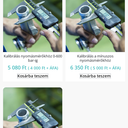
Kalibrálás nyomásmérőkhöz 0-600
Kalibrálás a mínuszos
bar-ig
nyomásmérőkhöz
5 080
Ft
6 350
Ft
(
4 000
Ft
+ ÁFA)
(
5 000
Ft
+ ÁFA)
Kosárba teszem
Kosárba teszem