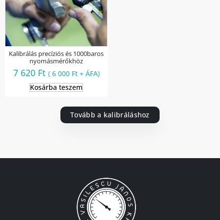
Kalibrálás precíziós és 1000baros
nyomásmérőkhöz
7 620
Ft
(
6 000
Ft
+ ÁFA)
Kosárba teszem
Tovább a kalibráláshoz