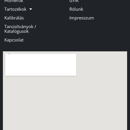
Hőmérők
GYIK
Tartozékok
Rólunk
Kalibrálás
Impresszum
Tanúsítványok /
Katalógusok
Kapcsolat