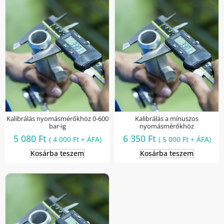
Kalibrálás nyomásmérőkhöz 0-600
Kalibrálás a mínuszos
bar-ig
nyomásmérőkhöz
5 080
Ft
6 350
Ft
(
4 000
Ft
+ ÁFA)
(
5 000
Ft
+ ÁFA)
Kosárba teszem
Kosárba teszem