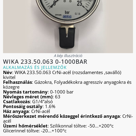
A kép illusztráció
WIKA 233.50.063 0-1000BAR
ALKALMAZÁS ÉS JELLEMZŐK
Név
: WIKA 233.50.063 CrNi-acél (rozsdamentes ,saválló)
kivitel
Felhasználás
: Gázokra, Folyadékokra agresszív anyagokra és
közegre
Nyomás tartomány
: 0-1000 bar
Névleges méret (mm)
: 63
Csatlakozás
: G1/4”alsó
Pontosáig osztály
: 1.6%
Ház anyaga
: CrNi-acél
Mérőszerkezet mérendő közeggel érintkező anyaga
: CrNi-
acél
Üzemi hőmérséklet
: Szilikonnal töltve: -50…+200°c
Glicerinnel töltve: -20…+100°c