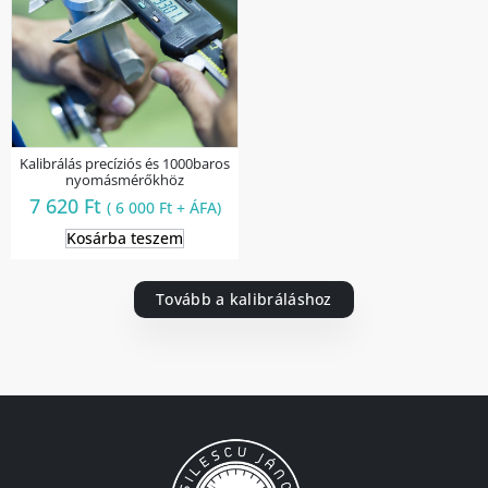
Kalibrálás precíziós és 1000baros
nyomásmérőkhöz
7 620
Ft
(
6 000
Ft
+ ÁFA)
Kosárba teszem
Tovább a kalibráláshoz