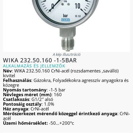
A kép illusztráció
WIKA 232.50.160 -1-5BAR
ALKALMAZÁS ÉS JELLEMZŐK
Név
: WIKA 232.50.160 CrNi-acél (rozsdamentes ,saválló)
kivitel
Felhasználás
: Gázokra, Folyadékokra agresszív anyagokra és
közegre
Nyomás tartomány
: -1-5 bar
Névleges méret (mm)
: 160
Csatlakozás
: G1/2″ alsó
Pontosáig osztály
: 1.0%
Ház anyaga
: CrNi-acél
Mérőszerkezet mérendő közeggel érintkező anyaga
: CrNi-
acél
Üzemi hőmérséklet:
-50…+200°c