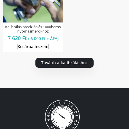
Kalibrálás precíziós és 1000baros
nyomásmérőkhöz
7 620
Ft
(
6 000
Ft
+ ÁFA)
Kosárba teszem
Tovább a kalibráláshoz