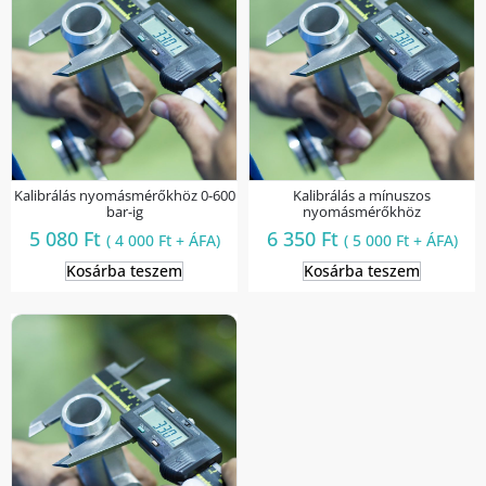
Kalibrálás nyomásmérőkhöz 0-600
Kalibrálás a mínuszos
bar-ig
nyomásmérőkhöz
5 080
Ft
6 350
Ft
(
4 000
Ft
+ ÁFA)
(
5 000
Ft
+ ÁFA)
Kosárba teszem
Kosárba teszem