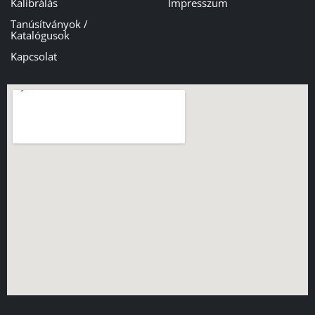
Kalibrálás
Impresszum
Tanúsítványok /
Katalógusok
Kapcsolat