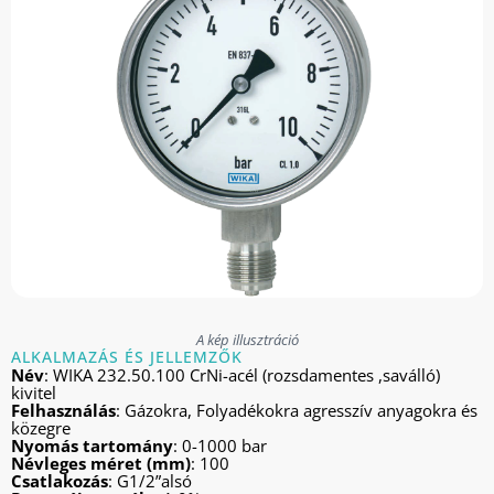
A kép illusztráció
ALKALMAZÁS ÉS JELLEMZŐK
Név
: WIKA 232.50.100 CrNi-acél (rozsdamentes ,saválló)
kivitel
Felhasználás
: Gázokra, Folyadékokra agresszív anyagokra és
közegre
Nyomás tartomány
: 0-1000 bar
Névleges méret (mm)
: 100
Csatlakozás
: G1/2”alsó