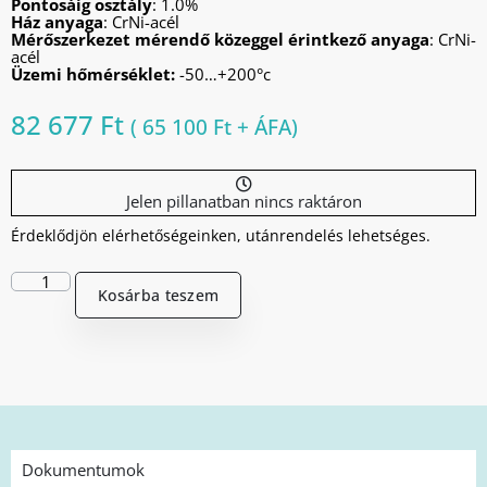
Pontosáig osztály
: 1.0%
Ház anyaga
: CrNi-acél
Mérőszerkezet mérendő közeggel érintkező anyaga
: CrNi-
acél
Üzemi hőmérséklet:
-50…+200°c
82 677
Ft
(
65 100
Ft
+ ÁFA)
Jelen pillanatban nincs raktáron
Érdeklődjön elérhetőségeinken, utánrendelés lehetséges.
Kosárba teszem
Dokumentumok