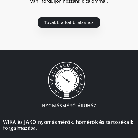
van , forduljon hozzánk bizalommal.
Tovább a kalibráláshoz
NYOMÁSMÉRŐ ÁRUHÁZ
WIKA és JAKO nyomásmérők, hőmérők és tartozékaik
forgalmazása.