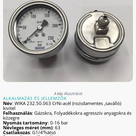
A kép illusztráció
ALKALMAZÁS ÉS JELLEMZŐK
Név
: WIKA 232.50.063 CrNi-acél (rozsdamentes ,saválló)
kivitel
Felhasználás
: Gázokra, Folyadékokra agresszív anyagokra és
közegre
Nyomás tartomány
: 0-16 bar
Névleges méret (mm)
: 63
Csatlakozás
: G1/4”hátsó