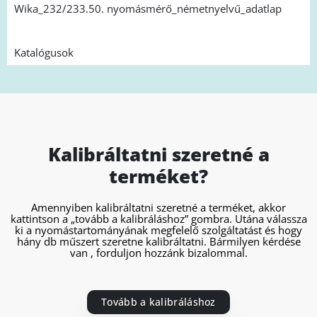
Wika_232/233.50. nyomásmérő_németnyelvű_adatlap
Katalógusok
Kalibráltatni szeretné a
terméket?
Amennyiben kalibráltatni szeretné a terméket, akkor
kattintson a „tovább a kalibráláshoz” gombra. Utána válassza
ki a nyomástartományának megfelelő szolgáltatást és hogy
hány db műszert szeretne kalibráltatni. Bármilyen kérdése
van , forduljon hozzánk bizalommal.
Tovább a kalibráláshoz