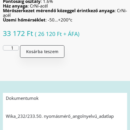
Pontosáig osztály
: 1.6%
Ház anyaga
: CrNi-acél
Mérőszerkezet mérendő közeggel érintkező anyaga
: CrNi-
acél
Üzemi hőmérséklet
: -50…+200°c
33 172
Ft
(
26 120
Ft
+ ÁFA)
Kosárba teszem
Dokumentumok
Wika_232/233.50. nyomásmérő_angolnyelvű_adatlap