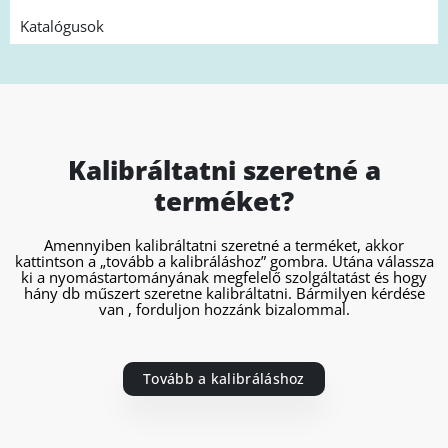
Katalógusok
Kalibráltatni szeretné a
terméket?
Amennyiben kalibráltatni szeretné a terméket, akkor
kattintson a „tovább a kalibráláshoz” gombra. Utána válassza
ki a nyomástartományának megfelelő szolgáltatást és hogy
hány db műszert szeretne kalibráltatni. Bármilyen kérdése
van , forduljon hozzánk bizalommal.
Tovább a kalibráláshoz