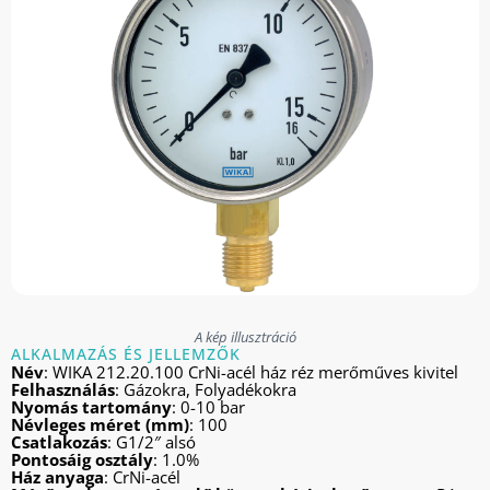
A kép illusztráció
ALKALMAZÁS ÉS JELLEMZŐK
Név
: WIKA 212.20.100 CrNi-acél ház réz merőműves kivitel
Felhasználás
: Gázokra, Folyadékokra
Nyomás tartomány
: 0-10 bar
Névleges méret (mm)
: 100
Csatlakozás
: G1/2″ alsó
Pontosáig osztály
: 1.0%
Ház anyaga
: CrNi-acél