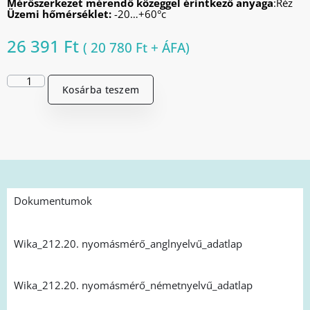
Mérőszerkezet mérendő közeggel érintkező anyaga
:Réz
Üzemi hőmérséklet:
-20…+60°c
26 391
Ft
(
20 780
Ft
+ ÁFA)
Kosárba teszem
Dokumentumok
Wika_212.20. nyomásmérő_anglnyelvű_adatlap
Wika_212.20. nyomásmérő_németnyelvű_adatlap