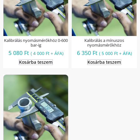
Kalibrálás nyomásmérőkhöz 0-600
Kalibrálás a mínuszos
bar-ig
nyomásmérőkhöz
5 080
Ft
6 350
Ft
(
4 000
Ft
+ ÁFA)
(
5 000
Ft
+ ÁFA)
Kosárba teszem
Kosárba teszem