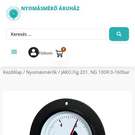
NYOMÁSMÉRŐ ÁRUHÁZ
0
Fiókom
Kezdőlap
/
Nyomásmérők
/ JAKO.Fig.201. NG 100R 0-160bar