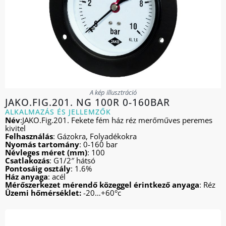
A kép illusztráció
JAKO.FIG.201. NG 100R 0-160BAR
ALKALMAZÁS ÉS JELLEMZŐK
Név
:JAKO.Fig.201. Fekete fém ház réz merőműves peremes
kivitel
Felhasználás
: Gázokra, Folyadékokra
Nyomás tartomány
: 0-160 bar
Névleges méret (mm)
: 100
Csatlakozás
: G1/2″ hátsó
Pontosáig osztály
: 1.6%
Ház anyaga
: acél
Mérőszerkezet mérendő közeggel érintkező anyaga
: Réz
Üzemi hőmérséklet:
-20…+60°c