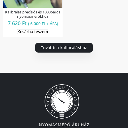
Kalibrálás precíziós és 1000baros
nyomásmérőkhöz
7 620
Ft
(
6 000
Ft
+ ÁFA)
Kosárba teszem
Tovább a kalibráláshoz
NYOMÁSMÉRŐ ÁRUHÁZ