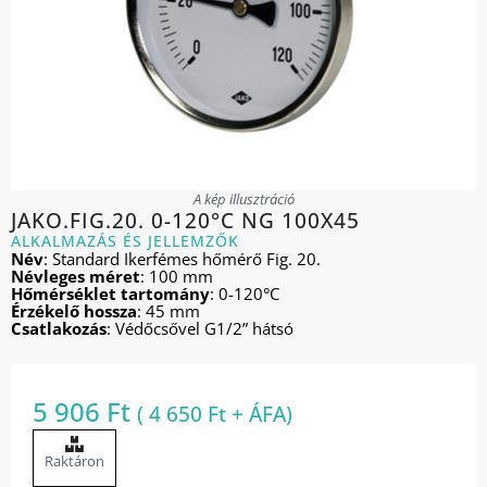
A kép illusztráció
JAKO.FIG.20. 0-120°C NG 100X45
ALKALMAZÁS ÉS JELLEMZŐK
Név
: Standard Ikerfémes hőmérő Fig. 20.
Névleges méret
: 100 mm
Hőmérséklet tartomány
: 0-120°C
Érzékelő hossza
: 45 mm
Csatlakozás
: Védőcsővel G1/2” hátsó
5 906
Ft
(
4 650
Ft
+ ÁFA)
Raktáron