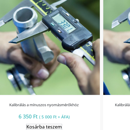
Kalibrálás a mínuszos nyomásmérőkhöz
Kalibrál
6 350
Ft
(
5 000
Ft
+ ÁFA)
Kosárba teszem