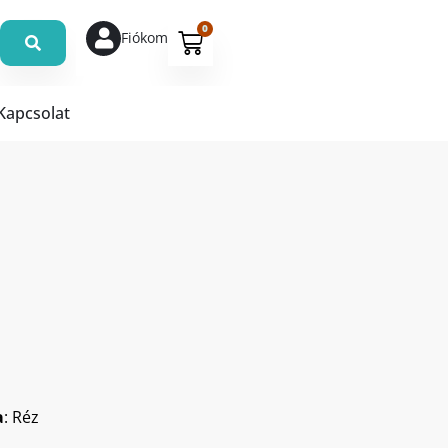
0
Fiókom
Kapcsolat
a
: Réz