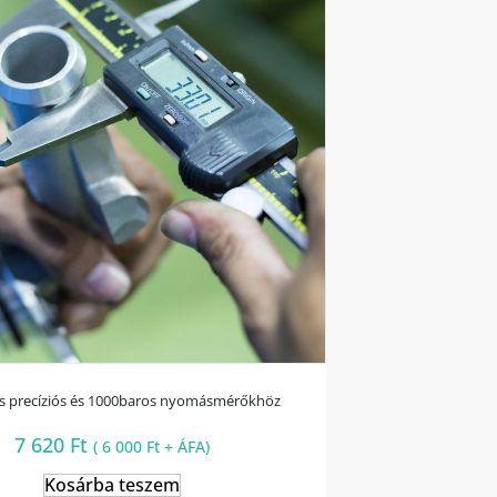
ás precíziós és 1000baros nyomásmérőkhöz
7 620
Ft
(
6 000
Ft
+ ÁFA)
Kosárba teszem