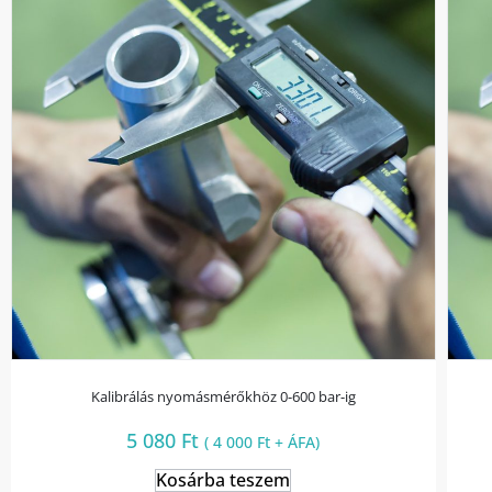
Kalibrálás nyomásmérőkhöz 0-600 bar-ig
5 080
Ft
(
4 000
Ft
+ ÁFA)
Kosárba teszem