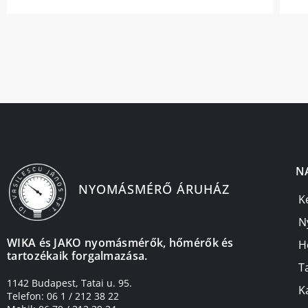
N
NYOMÁSMÉRŐ ÁRUHÁZ
K
N
WIKA és JAKO nyomásmérők, hőmérők és
H
tartozékaik forgalmazása.
T
1142 Budapest, Tatai u. 95.
K
Telefon: 06 1 / 212 38 22