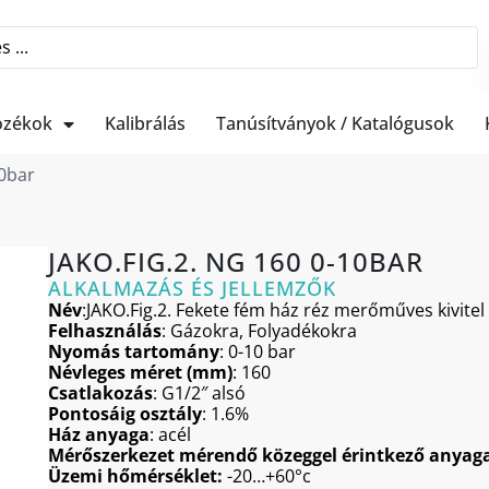
ozékok
Kalibrálás
Tanúsítványok / Katalógusok
10bar
JAKO.FIG.2. NG 160 0-10BAR
ALKALMAZÁS ÉS JELLEMZŐK
Név
:JAKO.Fig.2. Fekete fém ház réz merőműves kivitel
Felhasználás
: Gázokra, Folyadékokra
Nyomás tartomány
: 0-10 bar
Névleges méret (mm)
: 160
Csatlakozás
: G1/2″ alsó
Pontosáig osztály
: 1.6%
Ház anyaga
: acél
Mérőszerkezet mérendő közeggel érintkező anyag
Üzemi hőmérséklet:
-20…+60°c