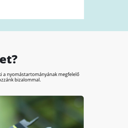
et?
a ki a nyomástartományának megfelelő
hozzánk bizalommal.