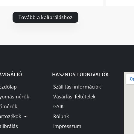
Tovább a kalibráláshoz
AVIGÁCIÓ
HASZNOS TUDNIVALÓK
ezdőlap
Szállítási információk
yomásmérők
Vásárlási feltételek
őmérők
GYIK
artozékok
Rólunk
alibrálás
Impresszum