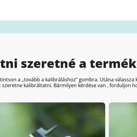
atni szeretné a termék
ttintson a „tovább a kalibráláshoz” gombra. Utána válassz
 szeretne kalibráltatni. Bármilyen kérdése van , forduljon 