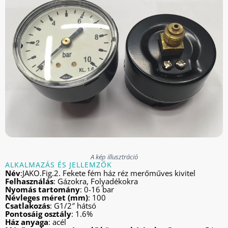
A kép illusztráció
ALKALMAZÁS ÉS JELLEMZŐK
Név
:JAKO.Fig.2. Fekete fém ház réz merőműves kivitel
Felhasználás
: Gázokra, Folyadékokra
Nyomás tartomány
: 0-16 bar
Névleges méret (mm)
: 100
Csatlakozás
: G1/2″ hátsó
Pontosáig osztály
: 1.6%
Ház anyaga
: acél