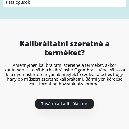
Katalógusok
Kalibráltatni szeretné a
terméket?
Amennyiben kalibráltatni szeretné a terméket, akkor
kattintson a „tovább a kalibráláshoz” gombra. Utána válassza
ki a nyomástartományának megfelelő szolgáltatást és hogy
hány db műszert szeretne kalibráltatni. Bármilyen kérdése
van , forduljon hozzánk bizalommal.
Tovább a kalibráláshoz