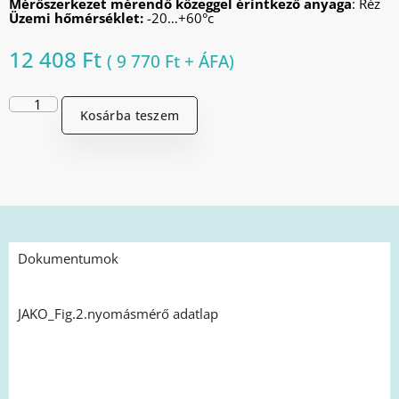
Mérőszerkezet mérendő közeggel érintkező anyaga
: Réz
Üzemi hőmérséklet:
-20…+60°c
12 408
Ft
(
9 770
Ft
+ ÁFA)
Kosárba teszem
Dokumentumok
JAKO_Fig.2.nyomásmérő adatlap