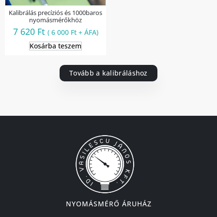
Kalibrálás precíziós és 1000baros
nyomásmérőkhöz
7 620
Ft
(
6 000
Ft
+ ÁFA)
Kosárba teszem
Tovább a kalibráláshoz
NYOMÁSMÉRŐ ÁRUHÁZ