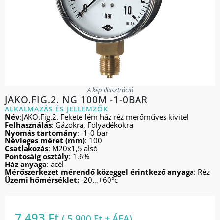
A kép illusztráció
JAKO.FIG.2. NG 100M -1-0BAR
ALKALMAZÁS ÉS JELLEMZŐK
Név
:JAKO.Fig.2. Fekete fém ház réz merőműves kivitel
Felhasználás
: Gázokra, Folyadékokra
Nyomás tartomány
: -1-0 bar
Névleges méret (mm)
: 100
Csatlakozás
: M20x1,5 alsó
Pontosáig osztály
: 1.6%
Ház anyaga
: acél
Mérőszerkezet mérendő közeggel érintkező anyaga
: Réz
Üzemi hőmérséklet:
-20…+60°c
7 493
Ft
(
5 900
Ft
+ ÁFA)