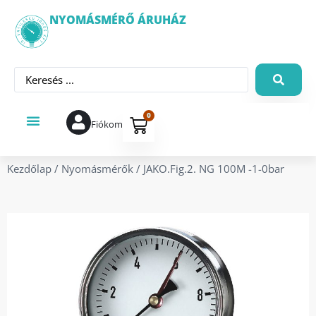
NYOMÁSMÉRŐ ÁRUHÁZ
0
Fiókom
Kezdőlap
/
Nyomásmérők
/ JAKO.Fig.2. NG 100M -1-0bar