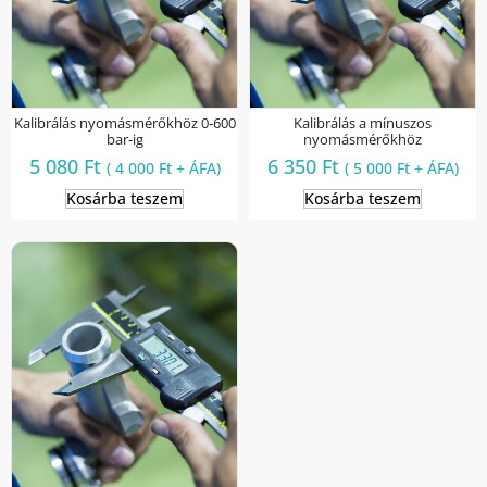
Kalibrálás nyomásmérőkhöz 0-600
Kalibrálás a mínuszos
bar-ig
nyomásmérőkhöz
5 080
Ft
6 350
Ft
(
4 000
Ft
+ ÁFA)
(
5 000
Ft
+ ÁFA)
Kosárba teszem
Kosárba teszem