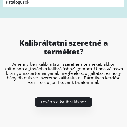
Katalógusok
Kalibráltatni szeretné a
terméket?
Amennyiben kalibráltatni szeretné a terméket, akkor
kattintson a „tovább a kalibráláshoz” gombra. Utána válassza
ki a nyomástartományának megfelelő szolgáltatást és hogy
hány db műszert szeretne kalibráltatni. Bármilyen kérdése
van , forduljon hozzánk bizalommal.
Tovább a kalibráláshoz