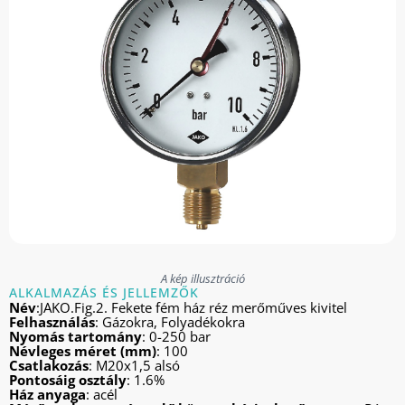
A kép illusztráció
ALKALMAZÁS ÉS JELLEMZŐK
Név
:JAKO.Fig.2. Fekete fém ház réz merőműves kivitel
Felhasználás
: Gázokra, Folyadékokra
Nyomás tartomány
: 0-250 bar
Névleges méret (mm)
: 100
Csatlakozás
: M20x1,5 alsó
Pontosáig osztály
: 1.6%
Ház anyaga
: acél