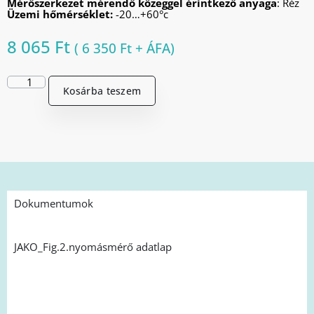
Mérőszerkezet mérendő közeggel érintkező anyaga
: Réz
Üzemi hőmérséklet:
-20…+60°c
8 065
Ft
(
6 350
Ft
+ ÁFA)
Kosárba teszem
Dokumentumok
JAKO_Fig.2.nyomásmérő adatlap