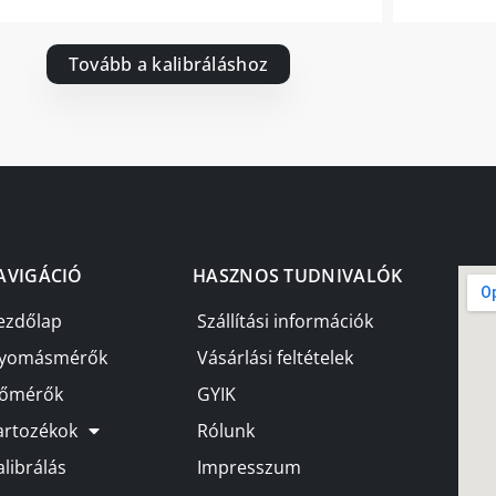
Tovább a kalibráláshoz
AVIGÁCIÓ
HASZNOS TUDNIVALÓK
ezdőlap
Szállítási információk
yomásmérők
Vásárlási feltételek
őmérők
GYIK
artozékok
Rólunk
alibrálás
Impresszum