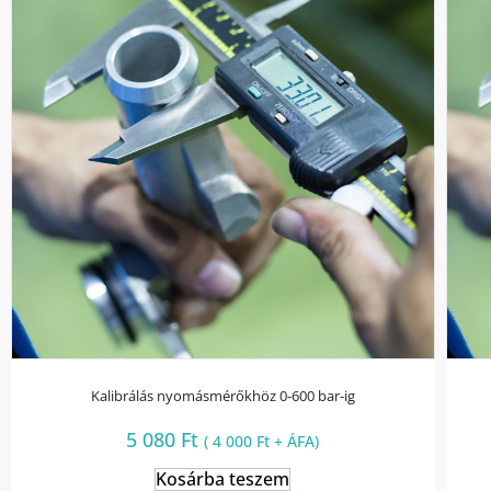
Kalibrálás nyomásmérőkhöz 0-600 bar-ig
5 080
Ft
(
4 000
Ft
+ ÁFA)
Kosárba teszem