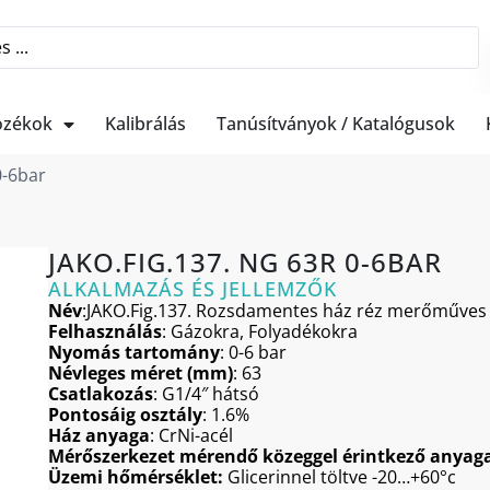
ozékok
Kalibrálás
Tanúsítványok / Katalógusok
0-6bar
JAKO.FIG.137. NG 63R 0-6BAR
ALKALMAZÁS ÉS JELLEMZŐK
Név
:JAKO.Fig.137. Rozsdamentes ház réz merőműves f
Felhasználás
: Gázokra, Folyadékokra
Nyomás tartomány
: 0-6 bar
Névleges méret (mm)
: 63
Csatlakozás
: G1/4″ hátsó
Pontosáig osztály
: 1.6%
Ház anyaga
: CrNi-acél
Mérőszerkezet mérendő közeggel érintkező anyag
Üzemi hőmérséklet:
Glicerinnel töltve -20…+60°c