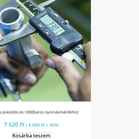
ás precíziós és 1000baros nyomásmérőkhöz
7 620
Ft
(
6 000
Ft
+ ÁFA)
Kosárba teszem