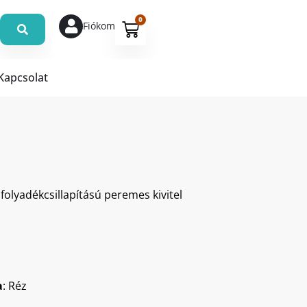
0
Fiókom
Kapcsolat
olyadékcsillapítású peremes kivitel
a
: Réz