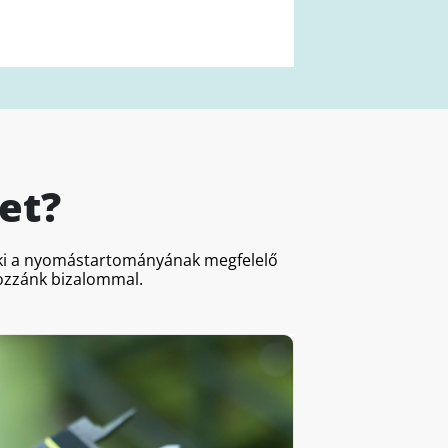
et?
a ki a nyomástartományának megfelelő
hozzánk bizalommal.