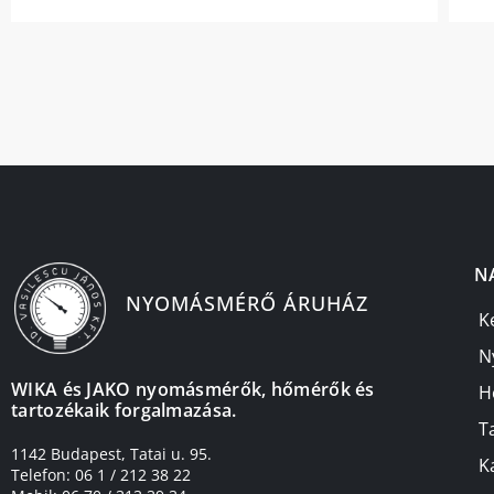
N
NYOMÁSMÉRŐ ÁRUHÁZ
K
N
WIKA és JAKO nyomásmérők, hőmérők és
H
tartozékaik forgalmazása.
T
1142 Budapest, Tatai u. 95.
K
Telefon: 06 1 / 212 38 22