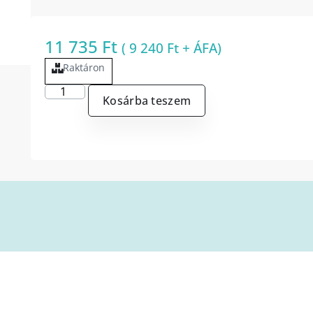
11 735
Ft
(
9 240
Ft
+ ÁFA)
Raktáron
Kosárba teszem