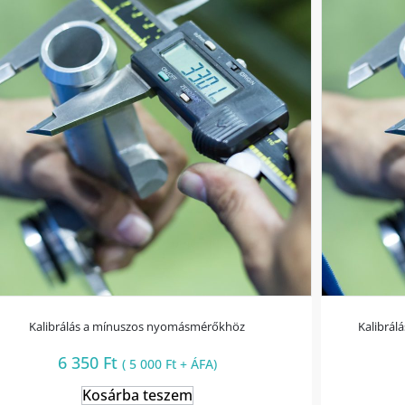
Kalibrálás a mínuszos nyomásmérőkhöz
Kalibrál
6 350
Ft
(
5 000
Ft
+ ÁFA)
Kosárba teszem