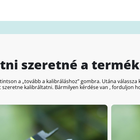
atni szeretné a termék
ttintson a „tovább a kalibráláshoz” gombra. Utána válassz
 szeretne kalibráltatni. Bármilyen kérdése van , forduljon 