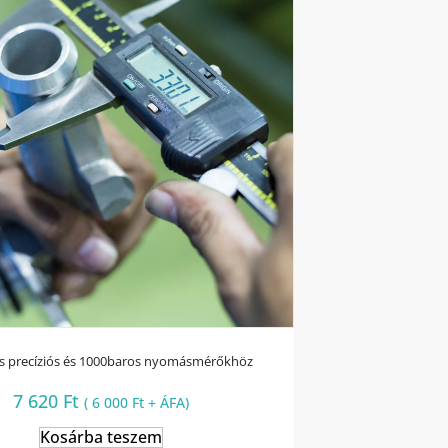
ás precíziós és 1000baros nyomásmérőkhöz
7 620
Ft
(
6 000
Ft
+ ÁFA)
Kosárba teszem