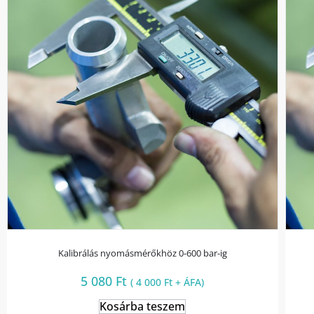
Kalibrálás nyomásmérőkhöz 0-600 bar-ig
5 080
Ft
(
4 000
Ft
+ ÁFA)
Kosárba teszem