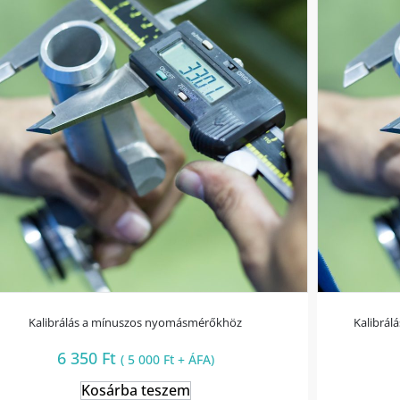
Kalibrálás a mínuszos nyomásmérőkhöz
Kalibrál
6 350
Ft
(
5 000
Ft
+ ÁFA)
Kosárba teszem