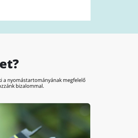
et?
a ki a nyomástartományának megfelelő
hozzánk bizalommal.