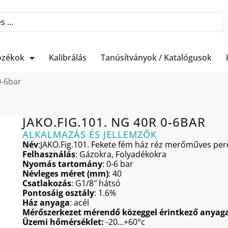
ozékok
Kalibrálás
Tanúsítványok / Katalógusok
0-6bar
JAKO.FIG.101. NG 40R 0-6BAR
ALKALMAZÁS ÉS JELLEMZŐK
Név
:JAKO.Fig.101. Fekete fém ház réz merőműves pere
Felhasználás
: Gázokra, Folyadékokra
Nyomás tartomány
: 0-6 bar
Névleges méret (mm)
: 40
Csatlakozás
: G1/8″ hátsó
Pontosáig osztály
: 1.6%
Ház anyaga
: acél
Mérőszerkezet mérendő közeggel érintkező anyag
Üzemi hőmérséklet:
-20…+60°c