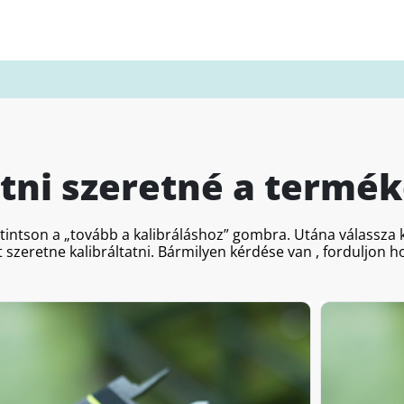
atni szeretné a termék
ttintson a „tovább a kalibráláshoz” gombra. Utána válassz
 szeretne kalibráltatni. Bármilyen kérdése van , forduljon 