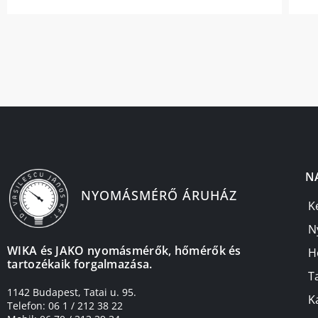
N
NYOMÁSMÉRŐ ÁRUHÁZ
K
N
WIKA és JAKO nyomásmérők, hőmérők és
H
tartozékaik forgalmazása.
T
1142 Budapest, Tatai u. 95.
K
Telefon: 06 1 / 212 38 22