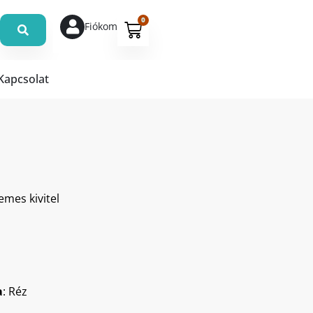
0
Fiókom
Kapcsolat
mes kivitel
a
: Réz