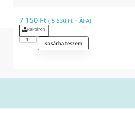
7 150
Ft
(
5 630
Ft
+ ÁFA)
Raktáron
Kosárba teszem