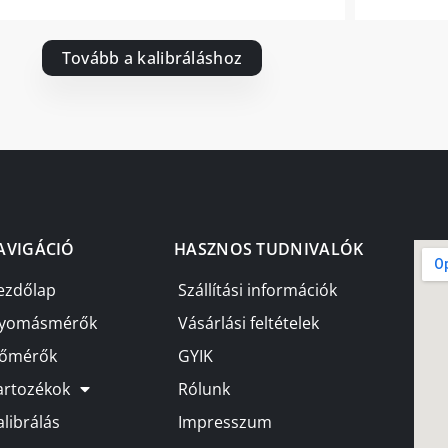
Tovább a kalibráláshoz
AVIGÁCIÓ
HASZNOS TUDNIVALÓK
ezdőlap
Szállítási információk
yomásmérők
Vásárlási feltételek
őmérők
GYIK
artozékok
Rólunk
alibrálás
Impresszum