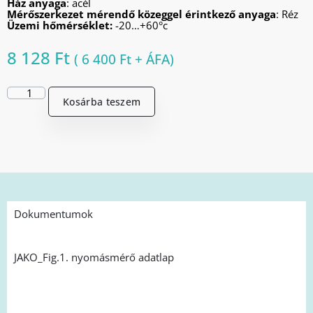
Ház anyaga
: acél
Mérőszerkezet mérendő közeggel érintkező anyaga
: Réz
Üzemi hőmérséklet:
-20…+60°c
8 128
Ft
(
6 400
Ft
+ ÁFA)
Kosárba teszem
Dokumentumok
JAKO_Fig.1. nyomásmérő adatlap