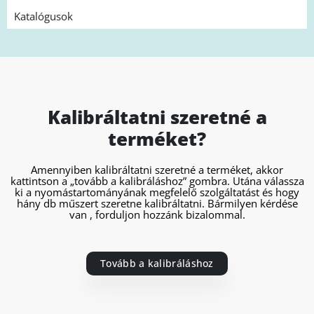
Katalógusok
Kalibráltatni szeretné a
terméket?
Amennyiben kalibráltatni szeretné a terméket, akkor
kattintson a „tovább a kalibráláshoz” gombra. Utána válassza
ki a nyomástartományának megfelelő szolgáltatást és hogy
hány db műszert szeretne kalibráltatni. Bármilyen kérdése
van , forduljon hozzánk bizalommal.
Tovább a kalibráláshoz