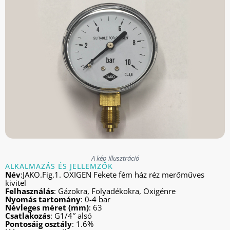
A kép illusztráció
ALKALMAZÁS ÉS JELLEMZŐK
Név
:JAKO.Fig.1. OXIGEN Fekete fém ház réz merőműves
kivitel
Felhasználás
: Gázokra, Folyadékokra, Oxigénre
Nyomás tartomány
: 0-4 bar
Névleges méret (mm)
: 63
Csatlakozás
: G1/4″ alsó
Pontosáig osztály
: 1.6%