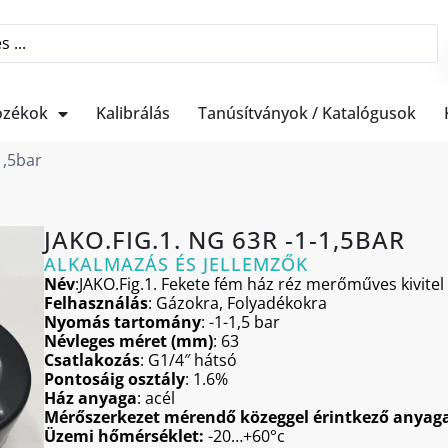
ozékok
Kalibrálás
Tanúsítványok / Katalógusok
1,5bar
JAKO.FIG.1. NG 63R -1-1,5BAR
ALKALMAZÁS ÉS JELLEMZŐK
Név
:JAKO.Fig.1. Fekete fém ház réz merőműves kivitel
Felhasználás
: Gázokra, Folyadékokra
Nyomás tartomány
: -1-1,5 bar
Névleges méret (mm)
: 63
Csatlakozás
: G1/4″ hátsó
Pontosáig osztály
: 1.6%
Ház anyaga
: acél
Mérőszerkezet mérendő közeggel érintkező anyag
Üzemi hőmérséklet:
-20…+60°c