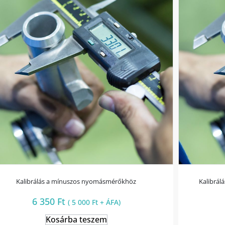
Kalibrálás a mínuszos nyomásmérőkhöz
Kalibrál
6 350
Ft
(
5 000
Ft
+ ÁFA)
Kosárba teszem