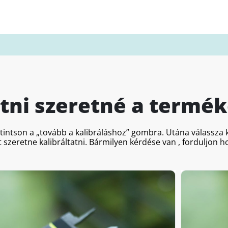
atni szeretné a termék
ttintson a „tovább a kalibráláshoz” gombra. Utána válassz
 szeretne kalibráltatni. Bármilyen kérdése van , forduljon 