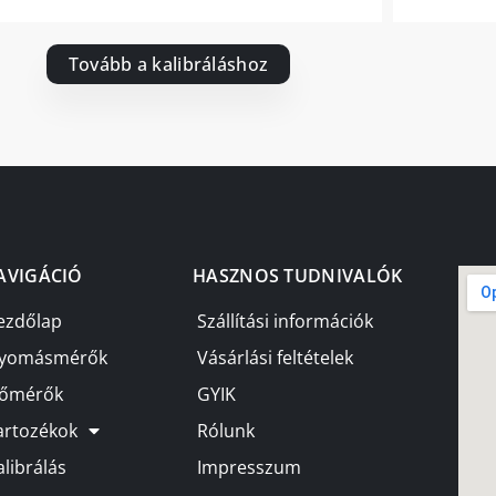
Tovább a kalibráláshoz
AVIGÁCIÓ
HASZNOS TUDNIVALÓK
ezdőlap
Szállítási információk
yomásmérők
Vásárlási feltételek
őmérők
GYIK
artozékok
Rólunk
alibrálás
Impresszum