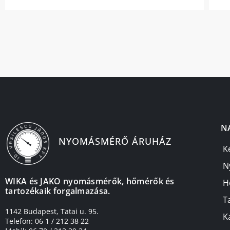
N
NYOMÁSMÉRŐ ÁRUHÁZ
K
N
WIKA és JAKO nyomásmérők, hőmérők és
H
tartozékaik forgalmazása.
T
1142 Budapest, Tatai u. 95.
K
Telefon: 06 1 / 212 38 22