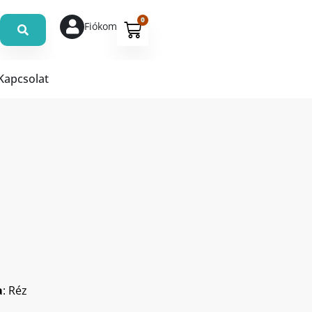
0
Fiókom
Kapcsolat
a
: Réz