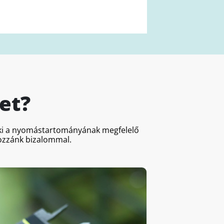
et?
a ki a nyomástartományának megfelelő
hozzánk bizalommal.