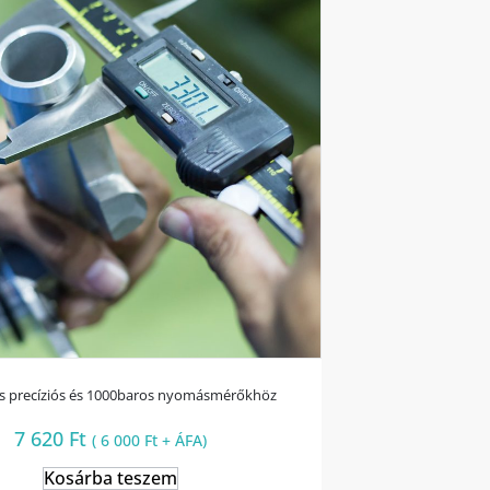
ás precíziós és 1000baros nyomásmérőkhöz
7 620
Ft
(
6 000
Ft
+ ÁFA)
Kosárba teszem