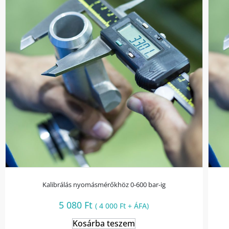
Kalibrálás nyomásmérőkhöz 0-600 bar-ig
5 080
Ft
(
4 000
Ft
+ ÁFA)
Kosárba teszem