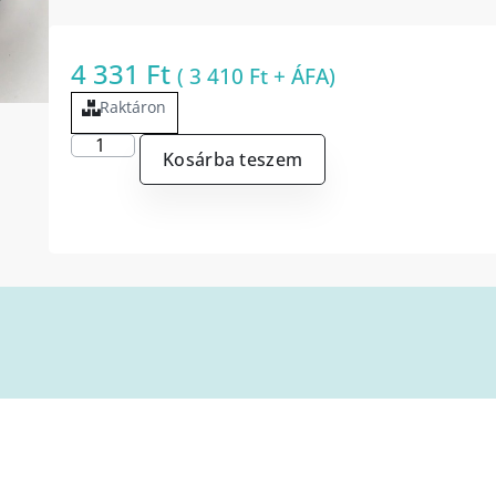
4 331
Ft
(
3 410
Ft
+ ÁFA)
Raktáron
Kosárba teszem