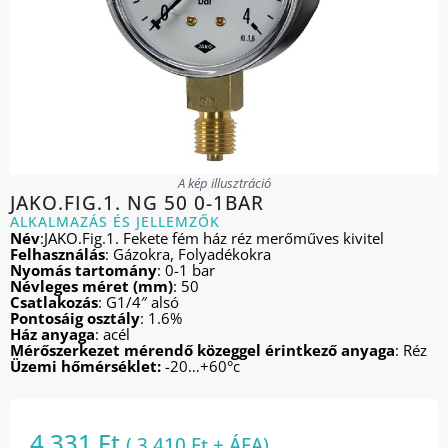
A kép illusztráció
JAKO.FIG.1. NG 50 0-1BAR
ALKALMAZÁS ÉS JELLEMZŐK
Név
:JAKO.Fig.1. Fekete fém ház réz merőműves kivitel
Felhasználás
: Gázokra, Folyadékokra
Nyomás tartomány
: 0-1 bar
Névleges méret (mm)
: 50
Csatlakozás
: G1/4″ alsó
Pontosáig osztály
: 1.6%
Ház anyaga
: acél
Mérőszerkezet mérendő közeggel érintkező anyaga
: Réz
Üzemi hőmérséklet:
-20…+60°c
4 331
Ft
(
3 410
Ft
+ ÁFA)