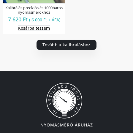
Kalibrálás precíziós és 1000baros
nyomásmérőkhöz
7 620
Ft
(
6 000
Ft
+ ÁFA)
Kosárba teszem
Tovább a kalibráláshoz
NYOMÁSMÉRŐ ÁRUHÁZ