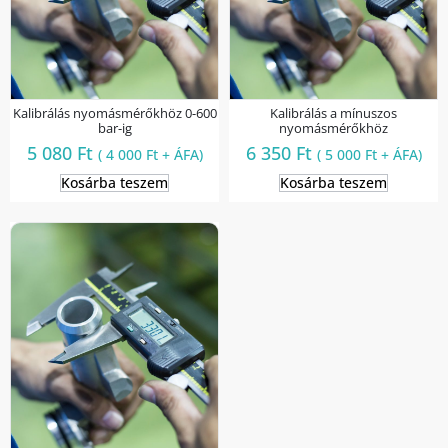
Kalibrálás nyomásmérőkhöz 0-600
Kalibrálás a mínuszos
bar-ig
nyomásmérőkhöz
5 080
Ft
6 350
Ft
(
4 000
Ft
+ ÁFA)
(
5 000
Ft
+ ÁFA)
Kosárba teszem
Kosárba teszem