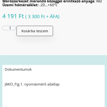
Mérőszerkezet mérendő közeggel érintkező anyaga
: Réz
Üzemi hőmérséklet:
-20…+60°c
4 191
Ft
(
3 300
Ft
+ ÁFA)
Kosárba teszem
Dokumentumok
JAKO_Fig.1. nyomásmérő adatlap