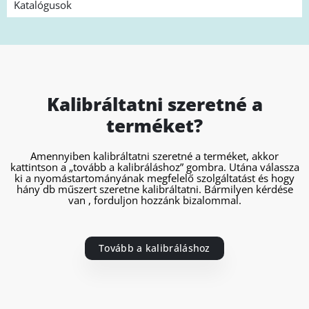
Katalógusok
Kalibráltatni szeretné a
terméket?
Amennyiben kalibráltatni szeretné a terméket, akkor
kattintson a „tovább a kalibráláshoz” gombra. Utána válassza
ki a nyomástartományának megfelelő szolgáltatást és hogy
hány db műszert szeretne kalibráltatni. Bármilyen kérdése
van , forduljon hozzánk bizalommal.
Tovább a kalibráláshoz