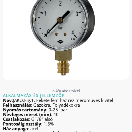
A kép illusztráció
ALKALMAZÁS ÉS JELLEMZŐK
Név
:JAKO.Fig.1. Fekete fém ház réz merőműves kivitel
Felhasználás
: Gázokra, Folyadékokra
Nyomás tartomány
: 0-25 bar
Névleges méret (mm)
: 40
Csatlakozás
: G1/8″ alsó
Pontosáig osztály
: 1.6%
Ház anyaga
: acél