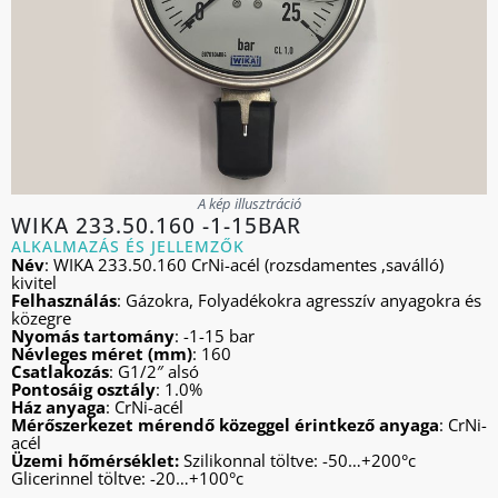
A kép illusztráció
WIKA 233.50.160 -1-15BAR
ALKALMAZÁS ÉS JELLEMZŐK
Név
: WIKA 233.50.160 CrNi-acél (rozsdamentes ,saválló)
kivitel
Felhasználás
: Gázokra, Folyadékokra agresszív anyagokra és
közegre
Nyomás tartomány
: -1-15 bar
Névleges méret (mm)
: 160
Csatlakozás
: G1/2″ alsó
Pontosáig osztály
: 1.0%
Ház anyaga
: CrNi-acél
Mérőszerkezet mérendő közeggel érintkező anyaga
: CrNi-
acél
Üzemi hőmérséklet:
Szilikonnal töltve: -50…+200°c
Glicerinnel töltve: -20…+100°c