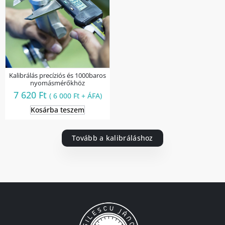
Kalibrálás precíziós és 1000baros
nyomásmérőkhöz
7 620
Ft
(
6 000
Ft
+ ÁFA)
Kosárba teszem
Tovább a kalibráláshoz