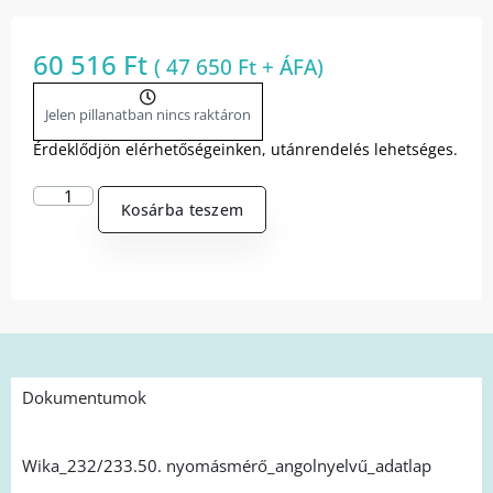
60 516
Ft
(
47 650
Ft
+ ÁFA)
Jelen pillanatban nincs raktáron
Érdeklődjön elérhetőségeinken, utánrendelés lehetséges.
Kosárba teszem
Dokumentumok
Wika_232/233.50. nyomásmérő_angolnyelvű_adatlap