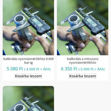
Kalibrálás nyomásmérőkhöz 0-600
Kalibrálás a mínuszos
bar-ig
nyomásmérőkhöz
5 080
Ft
6 350
Ft
(
4 000
Ft
+ ÁFA)
(
5 000
Ft
+ ÁFA)
Kosárba teszem
Kosárba teszem