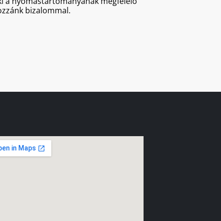
a ki a nyomástartományának megfelelő
hozzánk bizalommal.