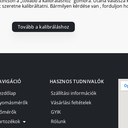
ttintson a „tovább a kalibráláshoz” gombra. Utána válassz
 szeretne kalibráltatni. Bármilyen kérdése van , forduljon 
Tovább a kalibráláshoz
AVIGÁCIÓ
HASZNOS TUDNIVALÓK
ezdőlap
Szállítási információk
yomásmérők
Vásárlási feltételek
őmérők
GYIK
artozékok
Rólunk