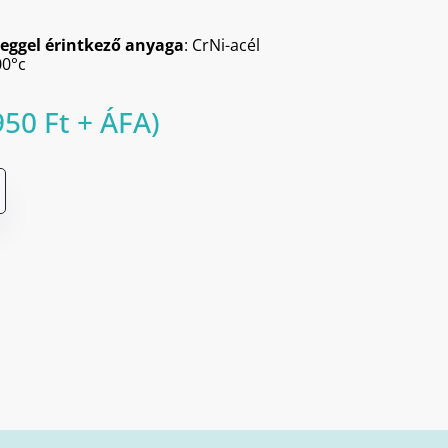
eggel érintkező anyaga
: CrNi-acél
0°c
950
Ft
+ ÁFA)