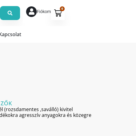
0
Fiókom
Kapcsolat
MZŐK
l (rozsdamentes ,saválló) kivitel
adékokra agresszív anyagokra és közegre