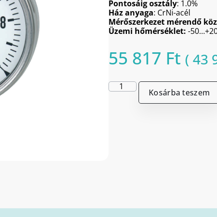
Pontosáig osztály
: 1.0%
Ház anyaga
: CrNi-acél
Mérőszerkezet mérendő köz
Üzemi hőmérséklet:
-50…+20
55 817
Ft
(
43 
Kosárba teszem