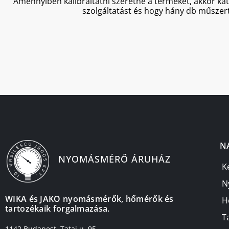
Amennyiben kalibráltatni szeretné a terméket, akkor ka
szolgáltatást és hogy hány db műszert
N
NYOMÁSMÉRŐ ÁRUHÁZ
K
N
WIKA és JAKO nyomásmérők, hőmérők és
H
tartozékaik forgalmazása.
T
1142 Budapest, Tatai u. 95.