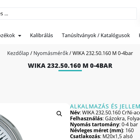
ozékok
Kalibrálás
Tanúsítványok / Katalógusok
Kezdőlap
/
Nyomásmérők
/ WIKA 232.50.160 M 0-4bar
WIKA 232.50.160 M 0-4BAR
ALKALMAZÁS ÉS JELLE
Név
: WIKA 232.50.160 CrNi-acé
Felhasználás
: Gázokra, Foly
Nyomás tartomány
: 0-4 bar
Névleges méret (mm)
: 160
Csatlakozás
: M20x1,5 alsó