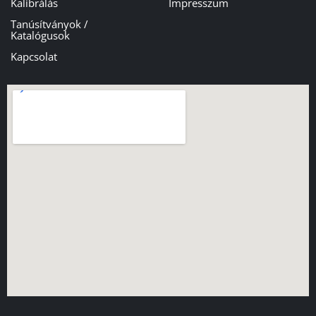
Kalibrálás
Impresszum
Tanúsítványok /
Katalógusok
Kapcsolat