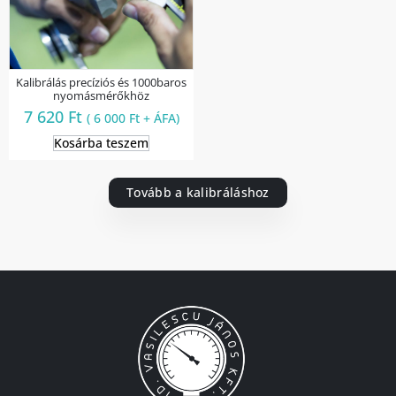
Kalibrálás precíziós és 1000baros
nyomásmérőkhöz
7 620
Ft
(
6 000
Ft
+ ÁFA)
Kosárba teszem
Tovább a kalibráláshoz