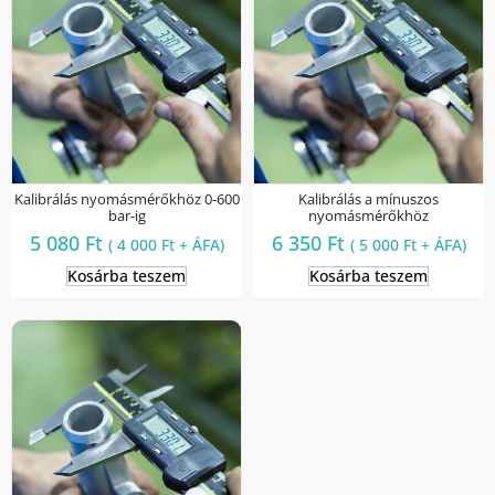
Kalibrálás nyomásmérőkhöz 0-600
Kalibrálás a mínuszos
bar-ig
nyomásmérőkhöz
5 080
Ft
6 350
Ft
(
4 000
Ft
+ ÁFA)
(
5 000
Ft
+ ÁFA)
Kosárba teszem
Kosárba teszem