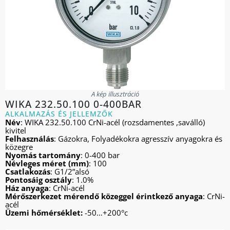
A kép illusztráció
WIKA 232.50.100 0-400BAR
ALKALMAZÁS ÉS JELLEMZŐK
Név
: WIKA 232.50.100 CrNi-acél (rozsdamentes ,saválló)
kivitel
Felhasználás
: Gázokra, Folyadékokra agresszív anyagokra és
közegre
Nyomás tartomány
: 0-400 bar
Névleges méret (mm)
: 100
Csatlakozás
: G1/2”alsó
Pontosáig osztály
: 1.0%
Ház anyaga
: CrNi-acél
Mérőszerkezet mérendő közeggel érintkező anyaga
: CrNi-
acél
Üzemi hőmérséklet:
-50…+200°c