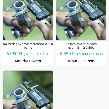
Kalibrálás nyomásmérőkhöz 0-600
Kalibrálás a mínuszos
bar-ig
nyomásmérőkhöz
5 080
Ft
6 350
Ft
(
4 000
Ft
+ ÁFA)
(
5 000
Ft
+ ÁFA)
Kosárba teszem
Kosárba teszem