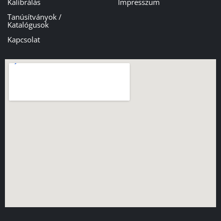
Kalibrálás
Impresszum
Tanúsítványok /
Katalógusok
Kapcsolat