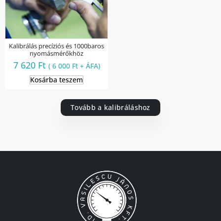
Kalibrálás precíziós és 1000baros
nyomásmérőkhöz
7 620
Ft
(
6 000
Ft
+ ÁFA)
Kosárba teszem
Tovább a kalibráláshoz