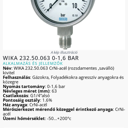
A kép illusztráció
WIKA 232.50.063 0-1,6 BAR
ALKALMAZÁS ÉS JELLEMZŐK
Név
: WIKA 232.50.063 CrNi-acél (rozsdamentes ,saválló)
kivitel
Felhasználás
: Gázokra, Folyadékokra agresszív anyagokra és
közegre
Nyomás tartomány
: 0-1,6 bar
Névleges méret (mm)
: 63
Csatlakozás
: G1/4”alsó
Pontosáig osztály
: 1.6%
Ház anyaga
: CrNi-acél
Mérőszerkezet mérendő közeggel érintkező anyaga
: CrNi-
acél
Üzemi hőmérséklet
: -50…+200°c