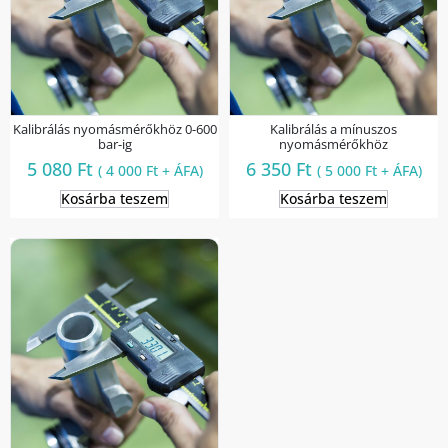
Kalibrálás nyomásmérőkhöz 0-600
Kalibrálás a mínuszos
bar-ig
nyomásmérőkhöz
5 080
Ft
6 350
Ft
(
4 000
Ft
+ ÁFA)
(
5 000
Ft
+ ÁFA)
Kosárba teszem
Kosárba teszem