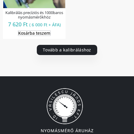
Kalibrálás precíziós és 1000baros
nyomásmérőkhöz
7 620
Ft
(
6 000
Ft
+ ÁFA)
Kosárba teszem
Tovább a kalibráláshoz
NYOMÁSMÉRŐ ÁRUHÁZ