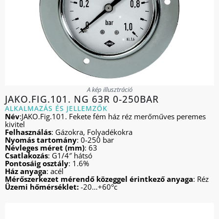
A kép illusztráció
JAKO.FIG.101. NG 63R 0-250BAR
ALKALMAZÁS ÉS JELLEMZŐK
Név
:JAKO.Fig.101. Fekete fém ház réz merőműves peremes
kivitel
Felhasználás
: Gázokra, Folyadékokra
Nyomás tartomány
: 0-250 bar
Névleges méret (mm)
: 63
Csatlakozás
: G1/4″ hátsó
Pontosáig osztály
: 1.6%
Ház anyaga
: acél
Mérőszerkezet mérendő közeggel érintkező anyaga
: Réz
Üzemi hőmérséklet:
-20…+60°c