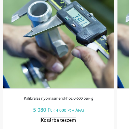
Kalibrálás nyomásmérőkhöz 0-600 bar-ig
5 080
Ft
(
4 000
Ft
+ ÁFA)
Kosárba teszem