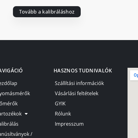
Tovább a kalibráláshoz
AVIGÁCIÓ
HASZNOS TUDNIVALÓK
ezdőlap
Szállítási információk
yomásmérők
Vásárlási feltételek
őmérők
GYIK
artozékok
Rólunk
alibrálás
Impresszum
anúsítványok /