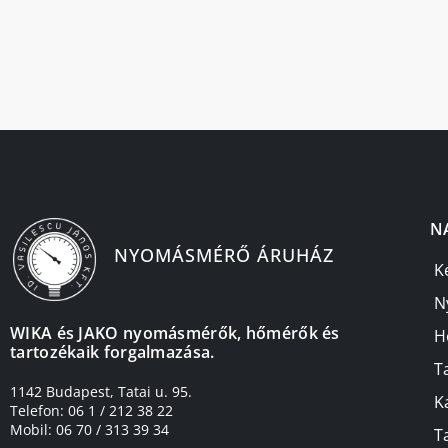
N
NYOMÁSMÉRŐ ÁRUHÁZ
K
N
WIKA és JAKO nyomásmérők, hőmérők és
H
tartozékaik forgalmazása.
T
1142 Budapest, Tatai u. 95.
K
Telefon: 06 1 / 212 38 22
Mobil: 06 70 / 313 39 34
T