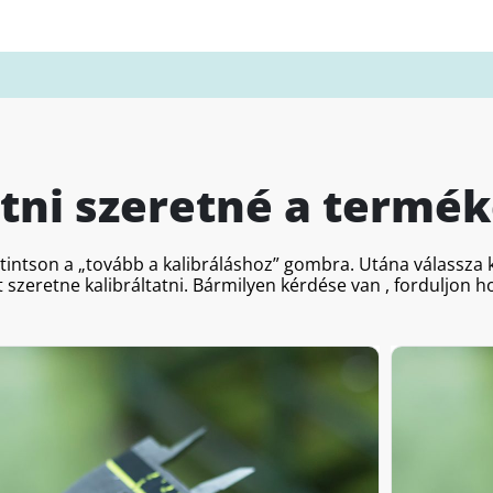
atni szeretné a termék
ttintson a „tovább a kalibráláshoz” gombra. Utána válassz
 szeretne kalibráltatni. Bármilyen kérdése van , forduljon 