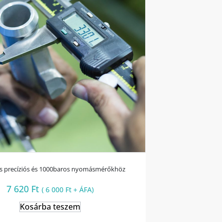
ás precíziós és 1000baros nyomásmérőkhöz
7 620
Ft
(
6 000
Ft
+ ÁFA)
Kosárba teszem