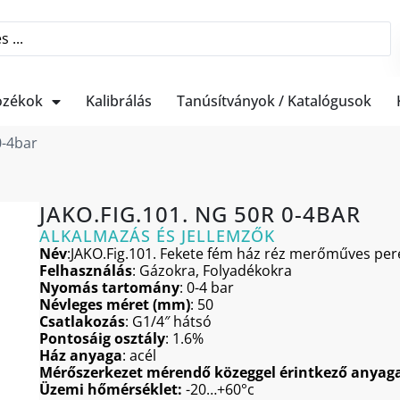
ozékok
Kalibrálás
Tanúsítványok / Katalógusok
0-4bar
JAKO.FIG.101. NG 50R 0-4BAR
ALKALMAZÁS ÉS JELLEMZŐK
Név
:JAKO.Fig.101. Fekete fém ház réz merőműves pere
Felhasználás
: Gázokra, Folyadékokra
Nyomás tartomány
: 0-4 bar
Névleges méret (mm)
: 50
Csatlakozás
: G1/4″ hátsó
Pontosáig osztály
: 1.6%
Ház anyaga
: acél
Mérőszerkezet mérendő közeggel érintkező anyag
Üzemi hőmérséklet:
-20…+60°c