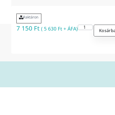
Raktáron
7 150
Ft
(
5 630
Ft
+ ÁFA)
Kosárb