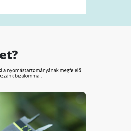
et?
a ki a nyomástartományának megfelelő
hozzánk bizalommal.