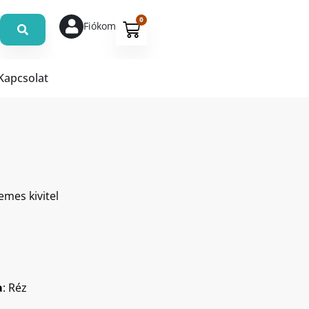
0
Fiókom
Kapcsolat
mes kivitel
a
: Réz