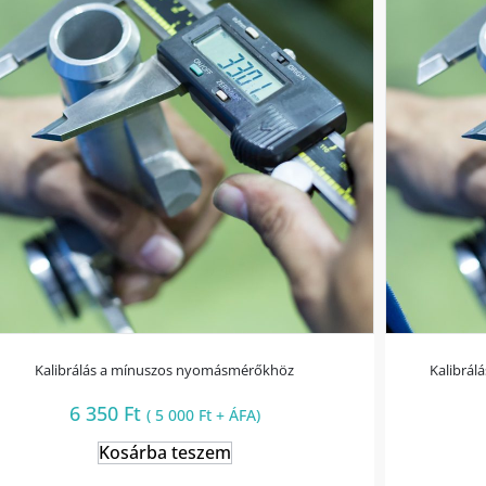
Kalibrálás a mínuszos nyomásmérőkhöz
Kalibrál
6 350
Ft
(
5 000
Ft
+ ÁFA)
Kosárba teszem